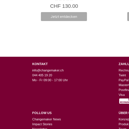
0
CHF
130.00
v
o
n
Jetzt entdecken
5
KONTAKT
ZAHL
info@changemaker.ch
Rechn
044 405 19 20
Twint
Mo - Fr 09:00 - 17:00 Uhr
PayPal
Master
Postfi
Visa
FOLLOW US
ÜBER 
Changemaker News
Konzep
Impact Stories
Produk