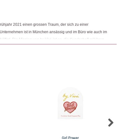
m Frühjahr 2021 einen grossen Traum, der sich zu einer
s Unternehmen ist in München ansässig und im Büro wie auch im
äftigt. Die Mission von by Vivi. ist es, die Kundschaft mit ihren
machen. Dabei soll die Umwelt jedoch nicht ausser Acht
weise bei der Produktion auf die Wahl ressourcenschonender
Girl Power