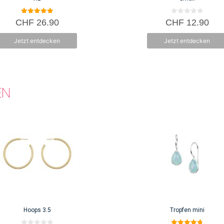
5.00
0
CHF
26.90
CHF
12.90
von 5
v
o
n
Jetzt entdecken
Jetzt entdecken
5
EN
Hoops 3.5
Tropfen mini