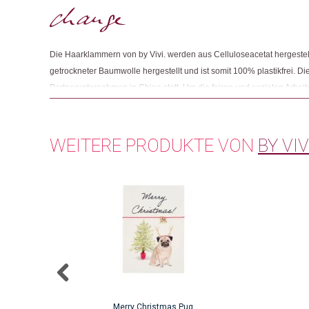
Die Haarklammern von by Vivi. werden aus Celluloseacetat hergestel
getrockneter Baumwolle hergestellt und ist somit 100% plastikfrei. Di
Partnerunternehmen in China statt. Um die fairen und sozialen Arbe
Partnerunternehmen belegen zu können, wird ein regelmässiges, una
durchgeführt und ein Zertifikat ausgestellt. Zusätzlich produziert da
Accesoires, wie Schlüsselanhänger und Armband-Karten.
WEITERE PRODUKTE VON
BY VIV
Merry Christmas Pug