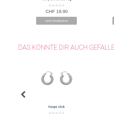
0
CHF
19.90
v
o
n
Jetzt entdecken
5
DAS KÖNNTE DIR AUCH GEFALL
Hoops click