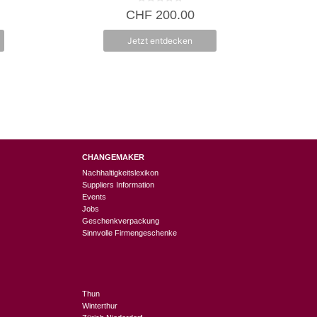
0
CHF
200.00
v
o
n
Jetzt entdecken
5
CHANGEMAKER
Nachhaltigkeitslexikon
Suppliers Information
Events
Jobs
Geschenkverpackung
Sinnvolle Firmengeschenke
Thun
Winterthur