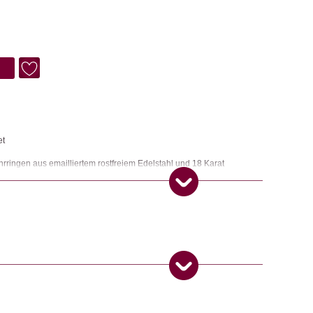
et
rringen aus emailliertem rostfreiem Edelstahl und 18 Karat
tatement setzen. Und das Beste: Sie kommen in einem
 Glas mit Korkdeckel, das sich auch wunderbar verschenken lässt.
,
Ohrringe
ngemaker Kriterium entsprechen:
 Produkt gekauft haben, dürfen eine Rezension abgeben.