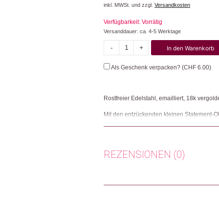
inkl. MWSt. und zzgl.
Versandkosten
Verfügbarkeit: Vorrätig
Versanddauer: ca. 4-5 Werktage
-
+
In den Warenkorb
Seepferdchen
&
Als Geschenk verpacken? (
CHF
6.00
)
Muschel
Menge
Rostfreier Edelstahl, emailliert, 18k vergold
Mit den entzückenden kleinen Statement-Oh
Vergoldung kannst du dein persönliches S
wiederverwendbaren, entzückenden kleinen
Herkunft: Deutschland
REZENSIONEN (0)
Produktion: China
Artikelnummer: 112516.03
Kategorien:
Mode & Accessoires
,
Schmuck
Es gibt noch keine Rezensionen.
Weitere Produkte shoppen, die diesem Cha
Nur angemeldete Kunden, die dieses