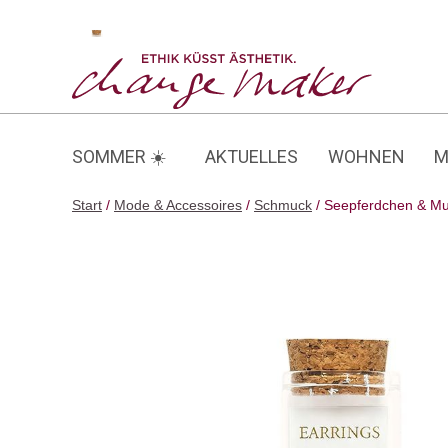
Zum
Inhalt
Seepferdchen & Muschel
springen
SOMMER ☀️
AKTUELLES
WOHNEN
M
Start
/
Mode & Accessoires
/
Schmuck
/ Seepferdchen & Mu