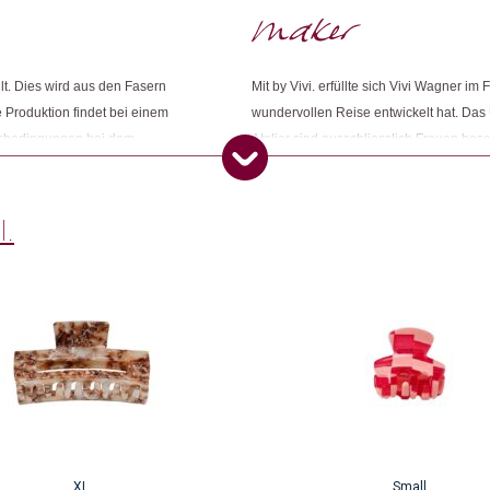
Dieses Produkt weiterempfehlen:
lt. Dies wird aus den Fasern
Mit by Vivi. erfüllte sich Vivi Wagner i
e Produktion findet bei einem
wundervollen Reise entwickelt hat. Da
itsbedingungen bei dem
Atelier sind ausschliesslich Frauen besch
bhängiges Audit vor Ort
Produkten ein Sückchen glücklicher zu 
s Unternehmen auch weitere
gelassen werden und so wird beispiels
Materialien geachtet.
I.
XL
Small