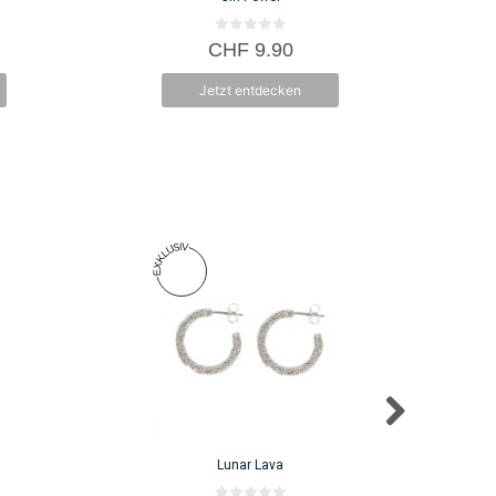
0
CHF
9.90
v
o
n
Jetzt entdecken
5
Lunar Lava