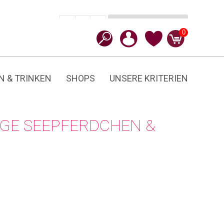
In den Warenkorb
CHF
29.90
-
+
Seepferdchen
0
&
Muschel
Menge
N & TRINKEN
SHOPS
UNSERE KRITERIEN
INGE SEEPFERDCHEN &