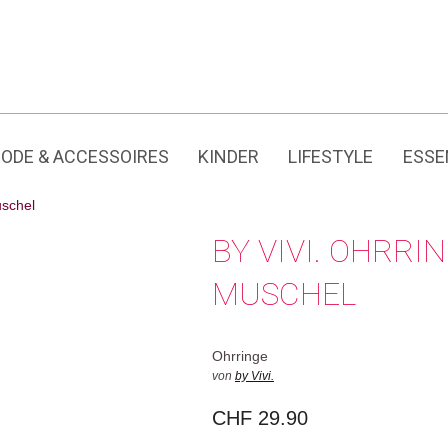
Jedes Produkt hat seine eigene Geschichte.
ODE & ACCESSOIRES
KINDER
LIFESTYLE
ESSE
schel
BY VIVI. OHRR
MUSCHEL
Ohrringe
von
by Vivi.
CHF
29.90