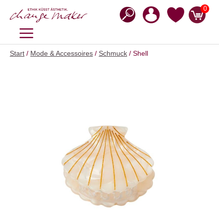
Zum
0
Inhalt
springen
MENÜ
Start
/
Mode & Accessoires
/
Schmuck
/ Shell