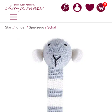
Zum
0
Inhalt
springen
MENÜ
Start
/
Kinder
/
Spielzeug
/ Schaf