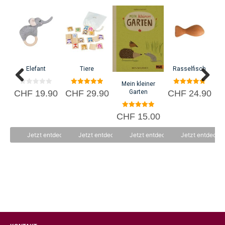
Elefant
Tiere
Rasselfisch
Mein kleiner
0
5.00
5.00
Garten
CHF
19.90
CHF
29.90
CHF
24.90
C
v
von 5
von 5
o
n
5.00
5
CHF
15.00
von 5
Jetzt entdecken
Jetzt entdecken
Jetzt entdecken
Jetzt entdecke