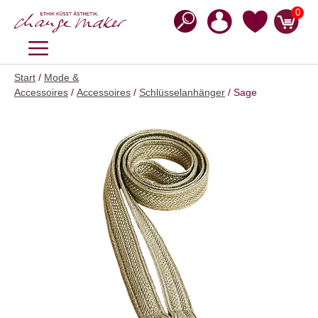
Zum
0
Inhalt
springen
MENÜ
Start
/
Mode &
Accessoires
/
Accessoires
/
Schlüsselanhänger
/ Sage