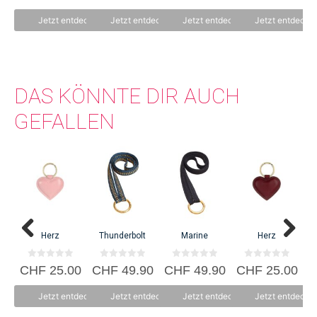
o
o
o
n
n
n
Jetzt entdecken
Jetzt entdecken
Jetzt entdecken
Jetzt entdecke
5
5
5
DAS KÖNNTE DIR AUCH
GEFALLEN
Sta
C
Herz
Thunderbolt
Marine
Herz
0
0
0
0
CHF
25.00
CHF
49.90
CHF
49.90
CHF
25.00
v
v
v
v
o
o
o
o
n
n
n
n
Jetzt entdecken
Jetzt entdecken
Jetzt entdecken
Jetzt entdecke
5
5
5
5