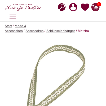
Zum
0
Inhalt
springen
MENÜ
Start
/
Mode &
Accessoires
/
Accessoires
/
Schlüsselanhänger
/ Matcha