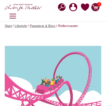
Zum
0
Inhalt
springen
MENÜ
Start
/
Lifestyle
/
Papeterie & Büro
/ Rollercoaster