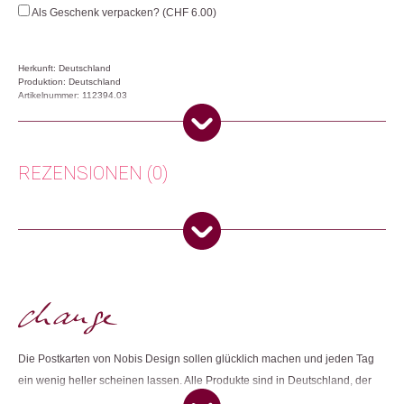
Weihnachten
Als Geschenk verpacken? (
CHF
6.00
)
grün
Menge
Herkunft: Deutschland
Produktion: Deutschland
Artikelnummer: 112394.03
Kategorien:
Lifestyle
,
Papeterie & Büro
,
Weihnachtsgeschenke
Weitere Produkte shoppen, die diesem Changemaker Kriterium
REZENSIONEN (0)
entsprechen:
Es gibt noch keine Rezensionen.
Nur angemeldete Kunden, die dieses Produkt gekauft haben,
Dieses Produkt weiterempfehlen:
dürfen eine Rezension abgeben.
Die Postkarten von Nobis Design sollen glücklich machen und jeden Tag
ein wenig heller scheinen lassen. Alle Produkte sind in Deutschland, der
Schweiz oder Österreich hergestellt. Bei der Herstellung werden