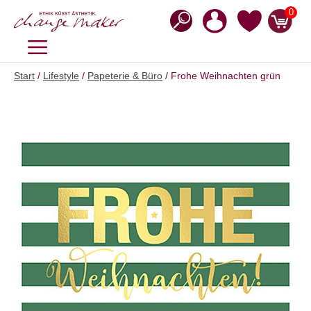
Zum
0
Inhalt
springen
MENÜ
Start
/
Lifestyle
/
Papeterie & Büro
/ Frohe Weihnachten grün