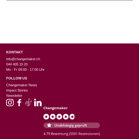
gewählt
gewählt
werden
werden
KONTAKT
info@changemaker.ch
044 405 19 20
Mo - Fr 09:00 - 17:00 Uhr
FOLLOW US
Changemaker News
Impact Stories
Newsletter
Changemaker
Unabhängig geprüft
4.79 Bewertung
(5591 Rezensionen)