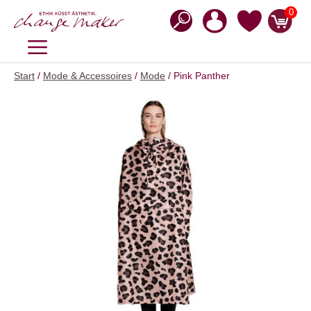
Zum
0
Inhalt
springen
MENÜ
Start
/
Mode & Accessoires
/
Mode
/ Pink Panther