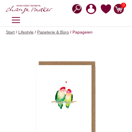
Zum
0
Inhalt
springen
MENÜ
Start
/
Lifestyle
/
Papeterie & Büro
/ Papageien