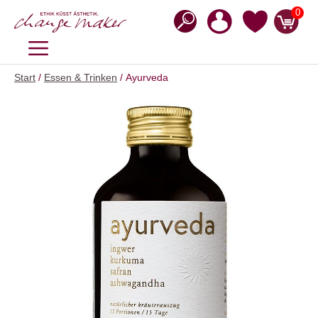
Zum
0
Inhalt
springen
MENÜ
Start
/
Essen & Trinken
/ Ayurveda