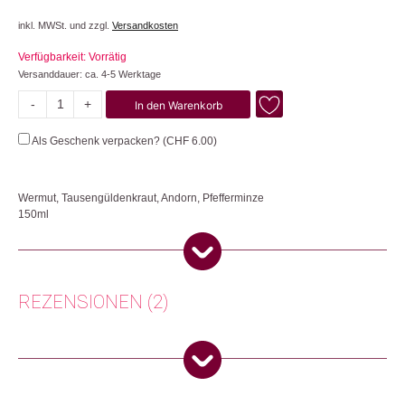
inkl. MWSt. und zzgl.
Versandkosten
Verfügbarkeit: Vorrätig
Versanddauer: ca. 4-5 Werktage
-
+
In den Warenkorb
Bitter
Menge
Als Geschenk verpacken? (
CHF
6.00
)
Wermut, Tausengüldenkraut, Andorn, Pfefferminze
150ml
Oxymel ist eine traditionelle Rezeptur aus rohem Blütenhonig, naturtrübem
Demeter-Apfelessig und einer Auswahl frischer Wildkräuter. Deine Tinktur
wird in einem schonenden Verfahren über Wochen gerührt und dabei
niemals erhitzt. So bleiben alle Inhaltsstoffe in Rohkostqualität erhalten. Für
REZENSIONEN (2)
den echten Geschmack der Natur. Einen Esslöffel auf 150ml stilles oder
sprudelndes Wasser geben und geniessen. Perfekt als Kur geeignet.
Herkunft: Deutschland
Doris Rickenbacher
(Verifizierter Käufer)
–
2.
Produktion: Deutschland
Februar 2026
5
von 5
Artikelnummer: 110964.04