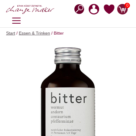
Zum
0
Inhalt
springen
MENÜ
Start
/
Essen & Trinken
/ Bitter