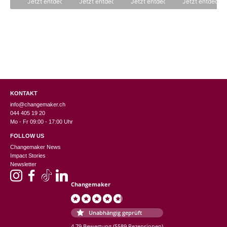
Jetzt entdecken
Jetzt entdecken
Jetzt entdecken
Jetzt entdecke
5
KONTAKT
info@changemaker.ch
044 405 19 20
Mo - Fr 09:00 - 17:00 Uhr
FOLLOW US
Changemaker News
Impact Stories
Newsletter
Changemaker
Unabhängig geprüft
4.79 Bewertung
(5589 Rezensionen)