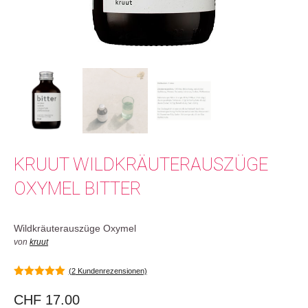
KRUUT WILDKRÄUTERAUSZÜGE
OXYMEL BITTER
Wildkräuterauszüge Oxymel
von
kruut
(
2
Kundenrezensionen)
5.00
von 5
CHF
17.00