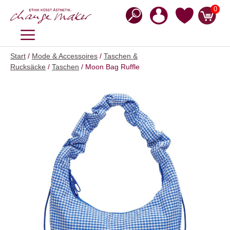
Zum
0
Inhalt
springen
MENÜ
Start
/
Mode & Accessoires
/
Taschen &
Rucksäcke
/
Taschen
/ Moon Bag Ruffle