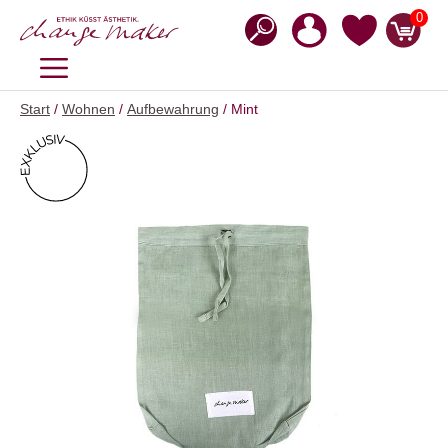
Zum
0
Inhalt
springen
MENÜ
Start
/
Wohnen
/
Aufbewahrung
/ Mint