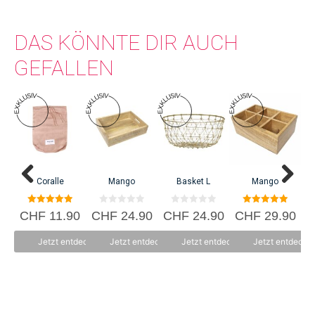
DAS KÖNNTE DIR AUCH
GEFALLEN
Coralle
Mango
Basket L
Mango
5.00
0
0
5.00
CHF
11.90
CHF
24.90
CHF
24.90
CHF
29.90
C
von 5
v
v
von 5
o
o
n
n
Jetzt entdecken
Jetzt entdecken
Jetzt entdecken
Jetzt entdecke
5
5