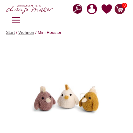
Zum
0
Inhalt
springen
MENÜ
Start
/
Wohnen
/ Mini Rooster