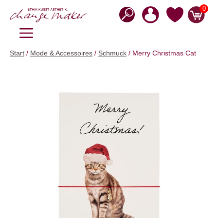
Zum
0
Inhalt
springen
MENÜ
Start
/
Mode & Accessoires
/
Schmuck
/ Merry Christmas Cat