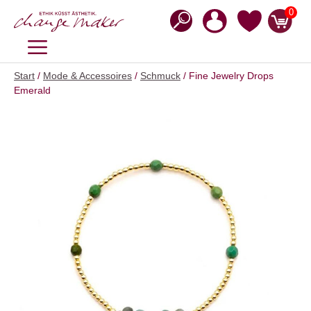
Zum
0
Inhalt
springen
MENÜ
Start
/
Mode & Accessoires
/
Schmuck
/ Fine Jewelry Drops
Emerald