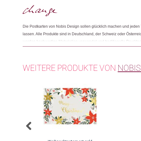
Die Postkarten von Nobis Design sollen glücklich machen und jeden 
lassen. Alle Produkte sind in Deutschland, der Schweiz oder Österreic
werden hochwertige Materialien verwendet und traditionelle Druckte
Letterpress-Verfahren, angewandt. Für Monica Nobis ist es wichtig, 
Kreativität es Nobis Design nicht geben würde, ihren fairen Anteil erh
WEITERE PRODUKTE VON
NOBIS