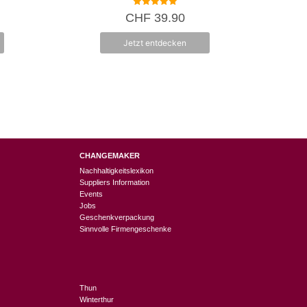
5.00
CHF
39.90
von 5
Jetzt entdecken
CHANGEMAKER
Nachhaltigkeitslexikon
Suppliers Information
Events
Jobs
Geschenkverpackung
Sinnvolle Firmengeschenke
Thun
Winterthur