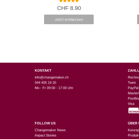
5.00
CHF
8.90
von 5
Jetzt entdecken
KONTAKT
ZAHL
info@changemaker.ch
Rechn
044 405 19 20
Twint
Mo - Fr 09:00 - 17:00 Uhr
PayPal
Master
Postfi
Visa
FOLLOW US
ÜBER 
Changemaker News
Konzep
Impact Stories
Produk