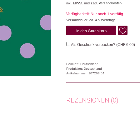
inkl. MWSt. und zzgl.
Versandkosten
Verfügbarkeit: Nur noch 1 vorrätig
Versanddauer: ca. 4-5 Werktage
Merry
In den Warenkorb
Christmas
Menge
Als Geschenk verpacken? (
CHF
6.00
)
Herkunft: Deutschland
Produktion: Deutschland
Artikelnummer: 107268.54
Kategorien:
Lifestyle
,
Papeterie & Büro
,
Wei
Weitere Produkte shoppen, die diesem Cha
REZENSIONEN (0)
Es gibt noch keine Rezensionen.
Dieses Produkt weiterempfehlen:
Nur angemeldete Kunden, die dieses