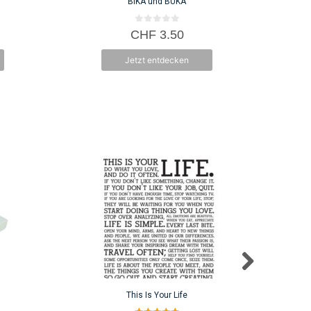
BIKA und BUKA
0
CHF
3.50
v
o
n
Jetzt entdecken
5
This Is Your Life