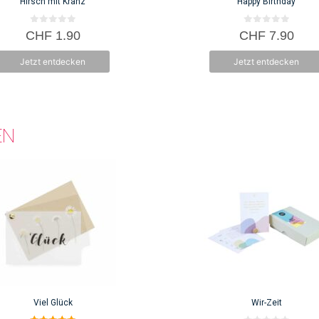
Hirsch mit Kranz
Happy Birthday
0
0
CHF
1.90
CHF
7.90
v
v
o
o
n
n
Jetzt entdecken
Jetzt entdecken
5
5
EN
Viel Glück
Wir-Zeit