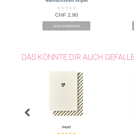
Weihnachtsstern rot-gold
0
CHF
2.90
v
o
n
Jetzt entdecken
5
DAS KÖNNTE DIR AUCH GEFALL
Heart