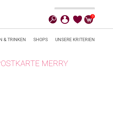
In den Warenkorb
CHF
2.90
Merry
0
Christmas
Menge
N & TRINKEN
SHOPS
UNSERE KRITERIEN
POSTKARTE MERRY