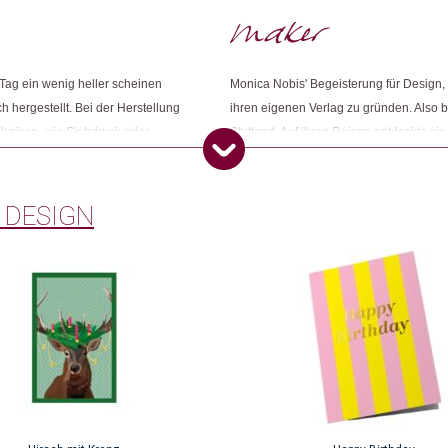
Tag ein wenig heller scheinen
Monica Nobis' Begeisterung für Design, M
h hergestellt. Bei der Herstellung
ihren eigenen Verlag zu gründen. Also b
chniken, wie Siebdruck oder
Stuttgart. Auf ihren Reisen entdeckte si
dass die Designer, ohne deren
nur kreative Designer, sondern auch be
alten.
ihren Verlag um einen Grosshandel zu e
 DESIGN