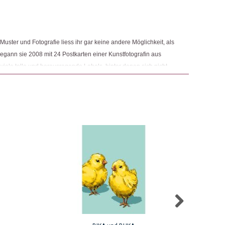
uster und Fotografie liess ihr gar keine andere Möglichkeit, als
egann sie 2008 mit 24 Postkarten einer Kunstfotografin aus
e viele tolle und herausragende Labels, hinter denen sich nicht
eindruckende Menschen verbargen, die sie dazu veranlassten,
rweitern.