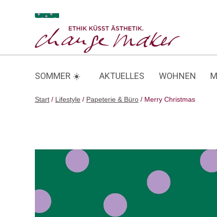
Zum
Inhalt
Merry Christmas
springen
SOMMER ☀️
AKTUELLES
WOHNEN
M
Start
/
Lifestyle
/
Papeterie & Büro
/ Merry Christmas