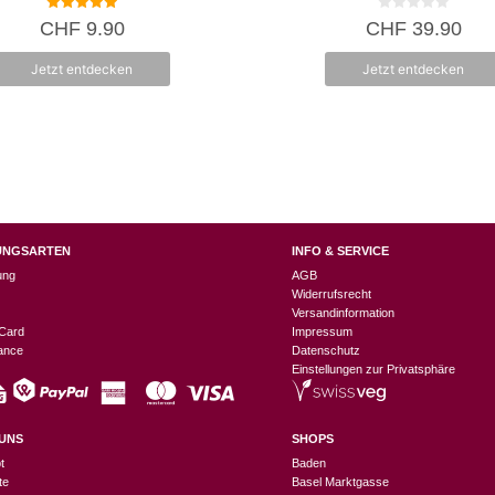
5.00
0
CHF
9.90
CHF
39.90
von 5
v
o
n
Jetzt entdecken
Jetzt entdecken
5
UNGSARTEN
INFO & SERVICE
ung
AGB
Widerrufsrecht
Versandinformation
Card
Impressum
nance
Datenschutz
Einstellungen zur Privatsphäre
UNS
SHOPS
t
Baden
te
Basel Marktgasse