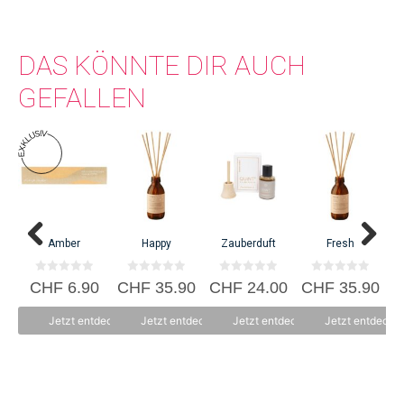
Bergbäuerinnen, das Arvenholz aus dem Engadin.
DAS KÖNNTE DIR AUCH
GEFALLEN
C
Amber
Happy
Zauberduft
Fresh
0
0
0
0
CHF
6.90
CHF
35.90
CHF
24.00
CHF
35.90
v
v
v
v
o
o
o
o
n
n
n
n
Jetzt entdecken
Jetzt entdecken
Jetzt entdecken
Jetzt entdecke
5
5
5
5