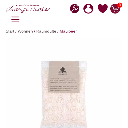
Zum
0
Inhalt
springen
MENÜ
Start
/
Wohnen
/
Raumdüfte
/ Maulbeer