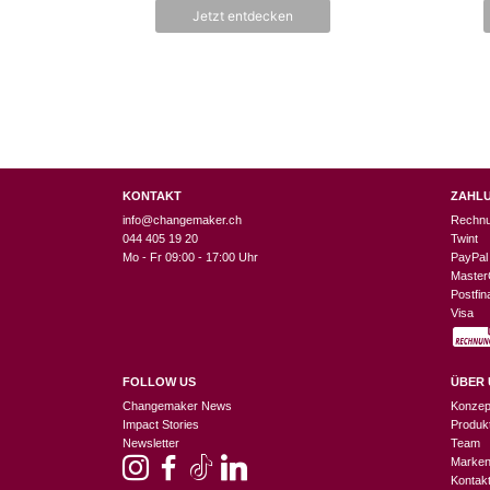
n
Jetzt entdecken
5
KONTAKT
ZAHL
info@changemaker.ch
Rechn
044 405 19 20
Twint
Mo - Fr 09:00 - 17:00 Uhr
PayPal
Master
Postfi
Visa
FOLLOW US
ÜBER 
Changemaker News
Konzep
Impact Stories
Produk
Newsletter
Team
Marke
Kontak