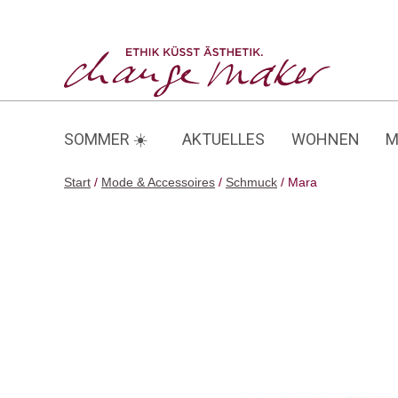
Zum
Inhalt
Mara
springen
SOMMER ☀️
AKTUELLES
WOHNEN
M
Start
/
Mode & Accessoires
/
Schmuck
/ Mara