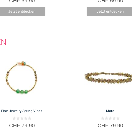
CHF
39.90
CHF
59.90
v
v
o
o
n
n
Jetzt entdecken
Jetzt entdecken
5
5
EN
Fine Jewelry Spring Vibes
Mara
0
0
CHF
79.90
CHF
79.90
v
v
o
o