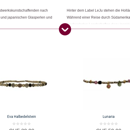
ndwerkskunstschaffenden nach
Hinter dem Label LeJu stehen die Holl
en und japanischen Glasperlen und
Während einer Reise durch Südamerika
wechselnden Landschaften dazu inspirie
entschieden sich die beiden, mehr dar
Eva Halbedelstein
Lunaria
0
0