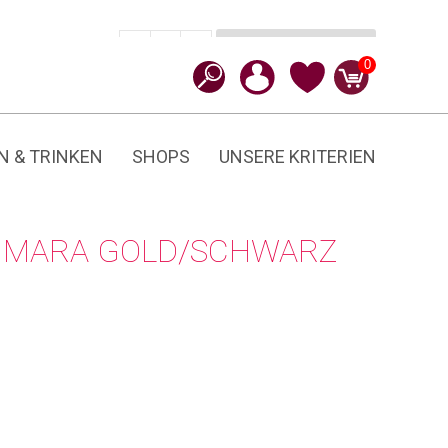
In den Warenkorb
CHF
79.90
-
+
Mara
0
Menge
N & TRINKEN
SHOPS
UNSERE KRITERIEN
 MARA GOLD/SCHWARZ