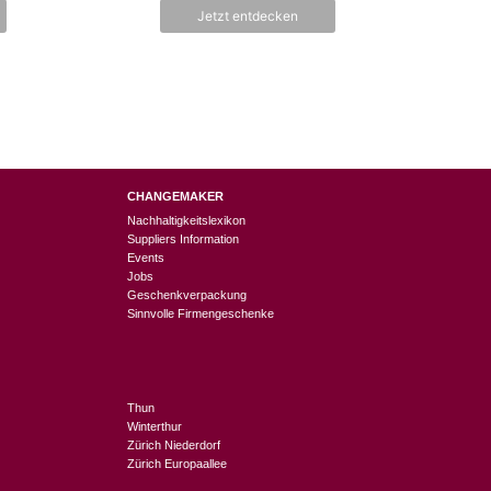
Jetzt entdecken
CHANGEMAKER
Nachhaltigkeitslexikon
Suppliers Information
Events
Jobs
Geschenkverpackung
Sinnvolle Firmengeschenke
Thun
Winterthur
Zürich Niederdorf
Zürich Europaallee