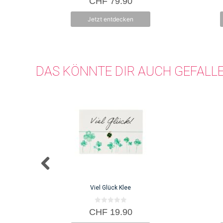
CHF
79.90
v
o
n
Jetzt entdecken
5
DAS KÖNNTE DIR AUCH GEFALL
Viel Glück Klee
0
CHF
19.90
v
o