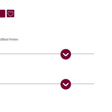
dfilled Perlen
 traditionellen Methoden in Handarbeit hergestellt.
s
,
Schmuck
ngemaker Kriterium entsprechen:
 Produkt gekauft haben, dürfen eine Rezension abgeben.