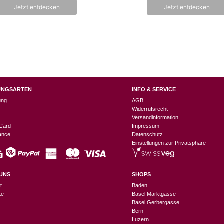
n
n
Jetzt entdecken
Jetzt entdecken
5
5
UNGSARTEN
INFO & SERVICE
ung
AGB
Widerrufsrecht
Versandinformation
Card
Impressum
nance
Datenschutz
Einstellungen zur Privatsphäre
UNS
SHOPS
t
Baden
te
Basel Marktgasse
Basel Gerbergasse
n
Bern
t
Luzern