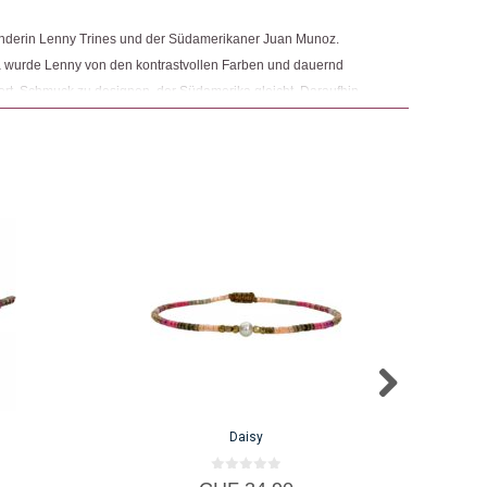
änderin Lenny Trines und der Südamerikaner Juan Munoz.
 wurde Lenny von den kontrastvollen Farben und dauernd
rt, Schmuck zu designen, der Südamerika gleicht. Daraufhin
aus zu machen.
Daisy
0