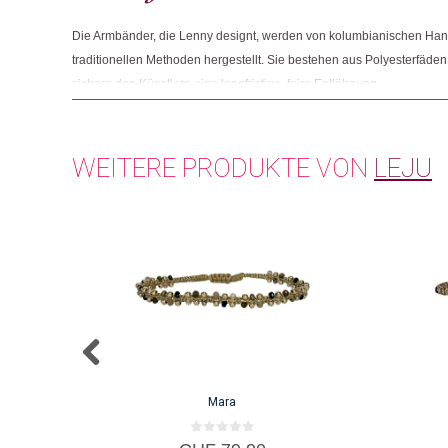
Die Armbänder, die Lenny designt, werden von kolumbianischen Ha
traditionellen Methoden hergestellt. Sie bestehen aus Polyesterfäd
sichern den Künstlern eine langfristige, faire Entlöhnung.
WEITERE PRODUKTE VON
LEJU
Mara
0