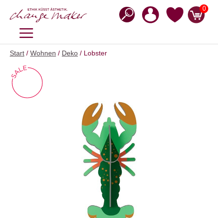
Zum
0
Inhalt
springen
MENÜ
Start
/
Wohnen
/
Deko
/ Lobster