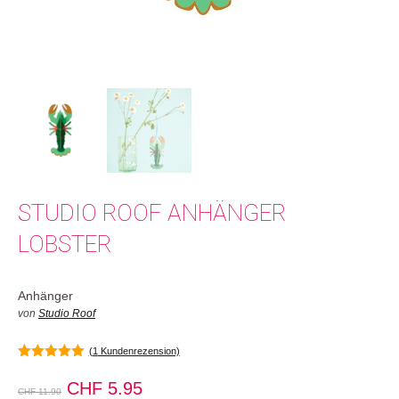
STUDIO ROOF ANHÄNGER
LOBSTER
Anhänger
von
Studio Roof
(
1
Kundenrezension)
5.00
von 5
Ursprünglicher
Aktueller
CHF
5.95
CHF
11.90