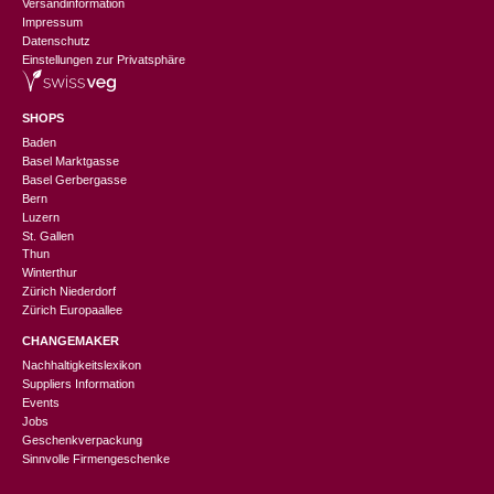
Versandinformation
Impressum
Datenschutz
Einstellungen zur Privatsphäre
SHOPS
Baden
Basel Marktgasse
Basel Gerbergasse
Bern
Luzern
St. Gallen
Thun
Winterthur
Zürich Niederdorf
Zürich Europaallee
CHANGEMAKER
Nachhaltigkeitslexikon
Suppliers Information
Events
Jobs
Geschenkverpackung
Sinnvolle Firmengeschenke
CHF
39.90