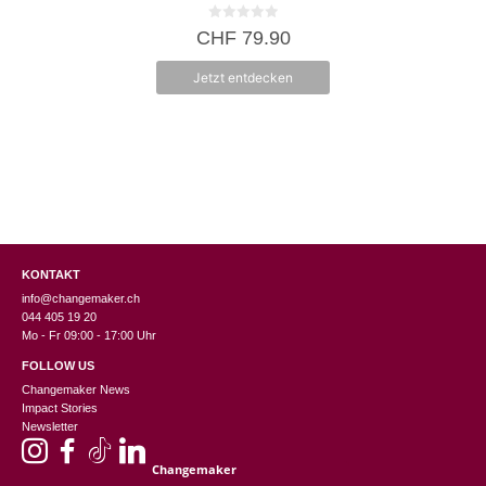
0
CHF
79.90
v
o
n
Jetzt entdecken
5
KONTAKT
info@changemaker.ch
044 405 19 20
Mo - Fr 09:00 - 17:00 Uhr
FOLLOW US
Changemaker News
Impact Stories
Newsletter
Changemaker