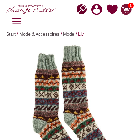
Zum
0
Inhalt
springen
MENÜ
Start
/
Mode & Accessoires
/
Mode
/ Liv