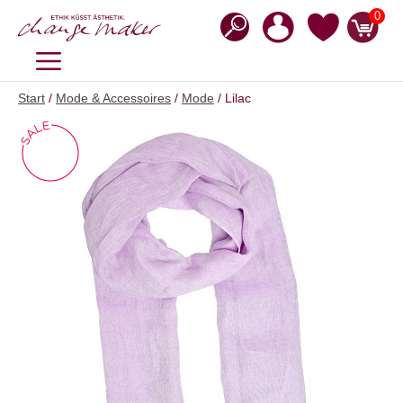
Zum
0
Inhalt
springen
MENÜ
Start
/
Mode & Accessoires
/
Mode
/ Lilac