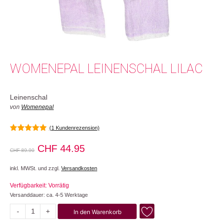
WOMENEPAL LEINENSCHAL LILAC
Leinenschal
von
Womenepal
(
1
Kundenrezension)
5.00
von 5
Ursprünglicher
Aktueller
CHF
44.95
CHF
89.90
Preis
Preis
inkl. MWSt. und zzgl.
Versandkosten
war:
ist:
Verfügbarkeit: Vorrätig
CHF 89.90
CHF 44.95.
Versanddauer: ca. 4-5 Werktage
-
+
In den Warenkorb
Lilac