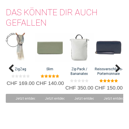
DAS KÖNNTE DIR AUCH
GEFALLEN
ZigZag
Slim
Zip Pack /
Reissverschluss-
Sc
Bananatex
Portemonnaie
0
5.00
CHF
169.00
CHF
140.00
v
von 5
0
5.00
CHF
350.00
CHF
150.00
C
o
v
von 5
n
o
5
n
Jetzt entdecken
Jetzt entdecken
Jetzt entdecken
Jetzt entdecke
5