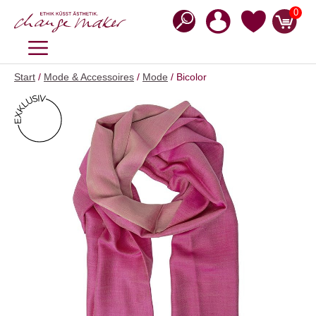
Zum
0
Inhalt
springen
MENÜ
Start
/
Mode & Accessoires
/
Mode
/ Bicolor