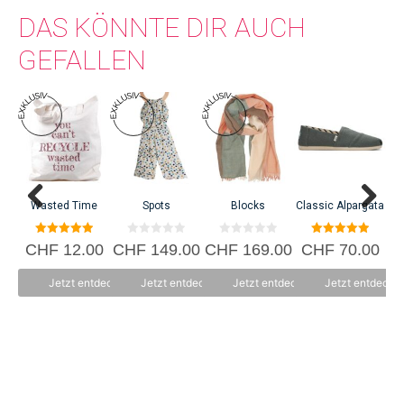
DAS KÖNNTE DIR AUCH
GEFALLEN
Dieses
Produkt
weist
mehrere
Varianten
auf.
Wasted Time
Spots
Blocks
Classic Alpargata
Cr
Die
Optionen
5.00
0
0
5.00
CHF
12.00
CHF
149.00
CHF
169.00
CHF
70.00
C
können
von 5
v
v
von 5
o
o
auf
n
n
Jetzt entdecken
Jetzt entdecken
Jetzt entdecken
Jetzt entdecke
5
5
der
Produktseite
gewählt
werden