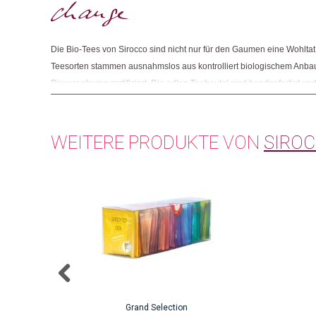
Die Bio-Tees von Sirocco sind nicht nur für den Gaumen eine Wohltat 
Teesorten stammen ausnahmslos aus kontrolliert biologischem Anba
Bioverordnung zertifiziert. Die edlen Teebeutel sind handgefertigt und
Mitglied der gemeinnützigen Organisation Ethical Tea Partnership, die
Arbeitsbedingungen im Teehandel einsetzt.
WEITERE PRODUKTE VON
SIRO
Grand Selection