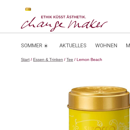
Zum
Inhalt
Lemon Beach
springen
SOMMER ☀️
AKTUELLES
WOHNEN
M
Start
/
Essen & Trinken
/
Tee
/ Lemon Beach