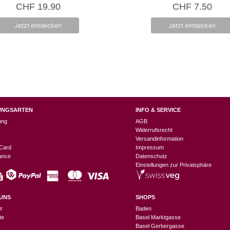
0
4.88
CHF
19.90
CHF
7.50
v
von 5
o
n
Jetzt entdecken
Jetzt entdecken
5
UNGSARTEN
INFO & SERVICE
ung
AGB
Widerrufsrecht
Versandinformation
Card
Impressum
nance
Datenschutz
Einstellungen zur Privatsphäre
UNS
SHOPS
t
Baden
te
Basel Marktgasse
Basel Gerbergasse