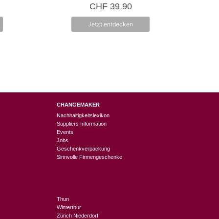
0
CHF
39.90
v
o
n
Jetzt entdecken
5
CHANGEMAKER
Nachhaltigkeitslexikon
Suppliers Information
Events
Jobs
Geschenkverpackung
Sinnvolle Firmengeschenke
Thun
Winterthur
Zürich Niederdorf