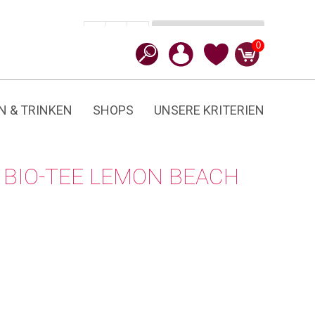
In den Warenkorb
CHF
19.90
-
+
Lemon
0
Beach
Menge
N & TRINKEN
SHOPS
UNSERE KRITERIEN
 BIO-TEE LEMON BEACH