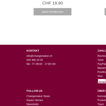
0
CHF
19.90
v
o
n
Jetzt entdecken
5
KONTAKT
ZAHL
info@changemaker.ch
Rechn
044 405 19 20
Twint
Mo - Fr 09:00 - 17:00 Uhr
PayPal
Master
Postfi
Visa
FOLLOW US
ÜBER 
Changemaker News
Konzep
Impact Stories
Produk
Newsletter
Team