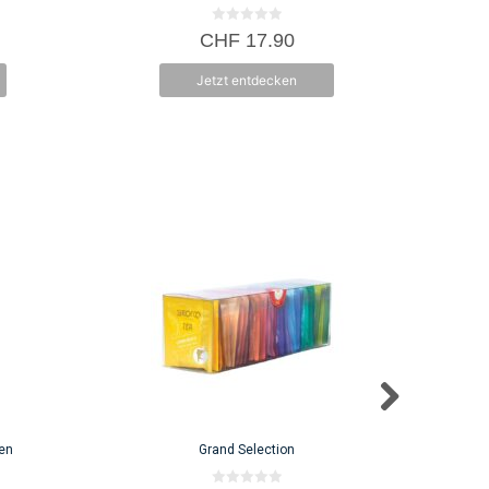
0
CHF
17.90
v
o
n
Jetzt entdecken
5
en
Grand Selection