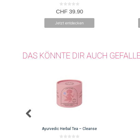
0
CHF
39.90
v
o
n
Jetzt entdecken
5
DAS KÖNNTE DIR AUCH GEFALL
Ayurvedic Herbal Tea – Cleanse