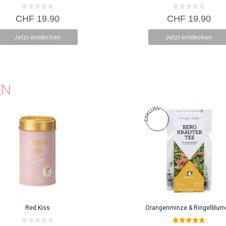
0
0
CHF
19.90
CHF
19.90
v
v
o
o
n
n
Jetzt entdecken
Jetzt entdecken
5
5
EN
Red Kiss
Orangenminze & Ringelblum