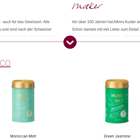
Weitere Produkte shoppen, die diesem Cha
- auch für das Gewissen. Alle
Vor über 100 Jahren hat Alfons Kuster a
u und sind nach der Schweizer
Schon damals mit viel Liebe zum Detail
Dieses Produkt weiterempfehlen:
 biologisch abbaubar. Sirocco ist
Unternehmen nie überzeugt – deshalb s
 sich für Nachhaltigkeit und faire
Begeisterung für höchste Bio-Qualität
langjährige und partnerschaftliche Bez
CCO
Moroccan Mint
Green Jasmine