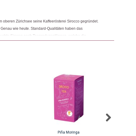
ngemaker Kriterium entsprechen:
m oberen Zürichsee seine Kaffeerösterei Sirocco gegründet.
. Genau wie heute. Standard-Qualitäten haben das
uchte Sirocco nach Teeproduzent*innen, welche die
 und kompromisslosen Geschmack teilen. So entstanden
iehungen.
Piña Moringa