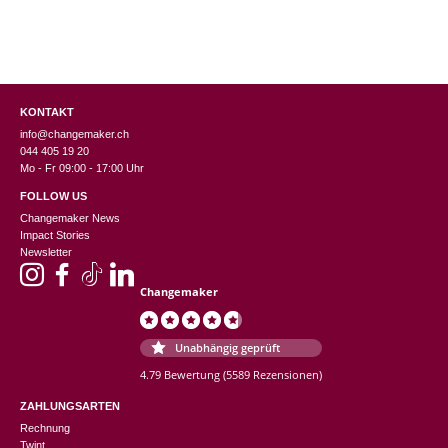
Susanne
(Verifizierter Käufer)
–
11. Dezember
2023
5
von 5
Switzerland
KONTAKT
Schmeckt gut👍
info@changemaker.ch
044 405 19 20
Mo - Fr 09:00 - 17:00 Uhr
Anonym
(Verifizierter Käufer)
–
23. Januar
FOLLOW US
2023
3
von
Changemaker News
5
Impact Stories
Newsletter
Nicole B.
(Verifizierter Käufer)
–
28.
Changemaker
Dezember 2022
5
von 5
Ich liebe es.
Unabhängig geprüft
4.79 Bewertung
(5589 Rezensionen)
Regula
(Verifizierter Käufer)
–
1. Dezember
ZAHLUNGSARTEN
2022
5
von 5
Rechnung
Twint