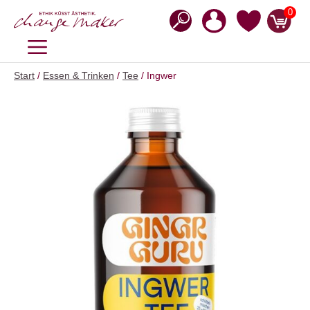
Zum
0
Inhalt
springen
MENÜ
Start
/
Essen & Trinken
/
Tee
/ Ingwer