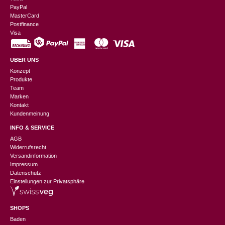
Nur angemeldete Kunden, die dieses Produkt gekauft haben,
PayPal
MasterCard
dürfen eine Rezension abgeben.
Postfinance
Visa
ÜBER UNS
Konzept
Produkte
Team
Marken
Kontakt
Kundenmeinung
INFO & SERVICE
AGB
Widerrufsrecht
Versandinformation
Impressum
Datenschutz
Einstellungen zur Privatsphäre
SHOPS
Baden