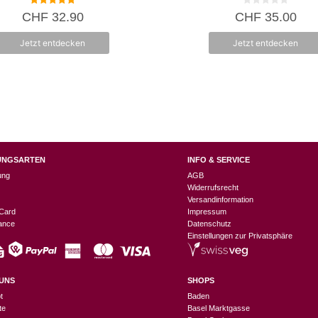
5.00
0
CHF
32.90
CHF
35.00
von 5
v
o
n
Jetzt entdecken
Jetzt entdecken
5
UNGSARTEN
INFO & SERVICE
ung
AGB
Widerrufsrecht
Versandinformation
Card
Impressum
nance
Datenschutz
Einstellungen zur Privatsphäre
UNS
SHOPS
t
Baden
te
Basel Marktgasse