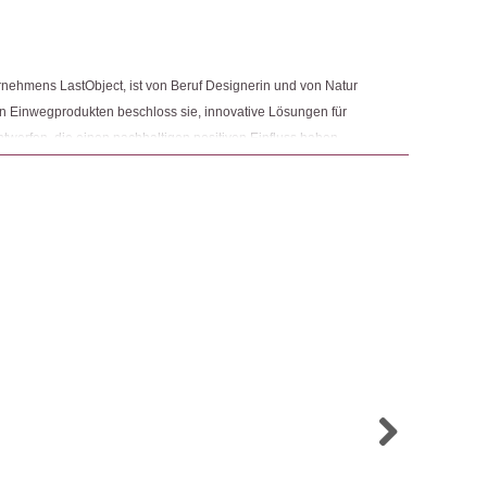
ngemaker Kriterium entsprechen:
rnehmens LastObject, ist von Beruf Designerin und von Natur
den Einwegprodukten beschloss sie, innovative Lösungen für
erfen, die einen nachhaltigen positiven Einfluss haben.
Öko-Kämpferin und Power-Mom, die immer mit gutem Beispiel
irieren.