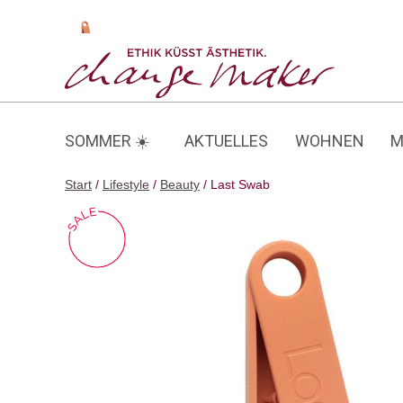
Zum
Inhalt
Last Swab
springen
SOMMER ☀️
AKTUELLES
WOHNEN
M
Start
/
Lifestyle
/
Beauty
/ Last Swab