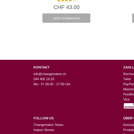
4.00
CHF
43.00
von 5
Jetzt entdecken
KONTAKT
ZAHL
info@changemaker.ch
Rechn
044 405 19 20
Twint
Mo - Fr 09:00 - 17:00 Uhr
PayPal
Master
Postfi
Visa
FOLLOW US
ÜBER 
Changemaker News
Konzep
Impact Stories
Produk