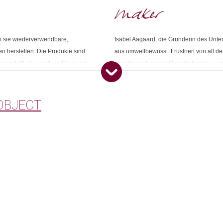
Weitere Produkte shoppen, die diesem Cha
em sie wiederverwendbare,
Isabel Aagaard, die Gründerin des Unte
n herstellen. Die Produkte sind
aus umweltbewusst. Frustriert von all 
rgestellt, die sanft zur Haut und
verschwenderische Gewohnheiten zu entw
Dieses Produkt weiterempfehlen:
he an realer Umweltbelastung
LastObject wurde 2018 gegründet. Als 
 produziert werden die Stäbchen in
vorangeht, hofft sie andere damit zu insp
OBJECT