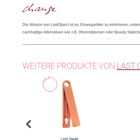
Die Mission von LastObject ist es, Einwegartikel zu eliminieren, ind
nachhaltige Alternativen wie z.B. Ohrenstäbchen oder Beauty Stäbche
aus langlebigen, flexiblen, hochwertigen und ungiftigen Materialien he
leicht zu reinigen sind. Alle Produkte sparen mindestens das 10-fac
gegenüber den traditionellen Einwegprodukten ein. Entwickelt sowie
Kopenhagen.
WEITERE PRODUKTE VON
LAST 
Last Swab