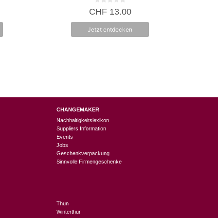
0
CHF
13.00
v
o
n
Jetzt entdecken
5
CHANGEMAKER
Nachhaltigkeitslexikon
Suppliers Information
Events
Jobs
Geschenkverpackung
Sinnvolle Firmengeschenke
Thun
Winterthur