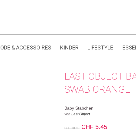
Jedes Produkt hat seine eigene Geschichte.
CH
ODE & ACCESSOIRES
KINDER
LIFESTYLE
ESSE
LAST OBJECT B
SWAB ORANGE
Baby Stäbchen
von
Last Object
Ursprünglicher
Aktueller
CHF
5.45
CHF
10.90
Preis
Preis