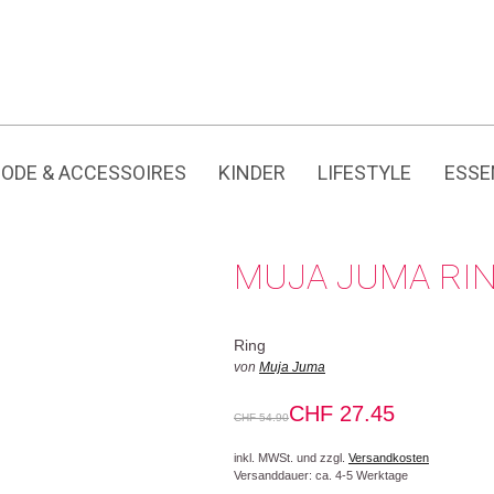
Jedes Produkt hat seine eigene Geschichte.
ODE & ACCESSOIRES
KINDER
LIFESTYLE
ESSE
MUJA JUMA RIN
Ring
von
Muja Juma
CHF
27.45
CHF
54.90
inkl. MWSt. und zzgl.
Versandkosten
Versanddauer: ca. 4-5 Werktage