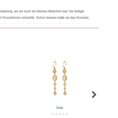
tellung, als sie noch ein kleines Mädchen war. Sie fertigte
ren Freundinnen schenkte. Schon damals hatte sie das Konzept,
 sollte, den sie für sich selbst hegen und pflegen oder an
ür jedes Produkt, das sie kreiert, behält Julia dieses Konzept
Crux