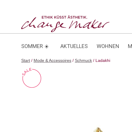
Zum
Inhalt
Ladakhi
springen
SOMMER ☀️
AKTUELLES
WOHNEN
M
Start
/
Mode & Accessoires
/
Schmuck
/ Ladakhi