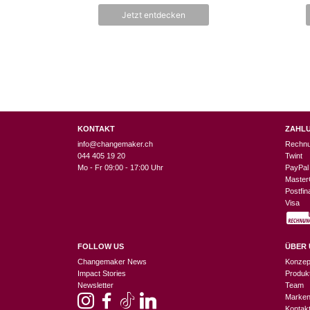
werden
Jetzt entdecken
KONTAKT
ZAHL
info@changemaker.ch
Rechn
044 405 19 20
Twint
Mo - Fr 09:00 - 17:00 Uhr
PayPal
Master
Postfi
Visa
FOLLOW US
ÜBER 
Changemaker News
Konzep
Impact Stories
Produk
Newsletter
Team
Marke
Kontak