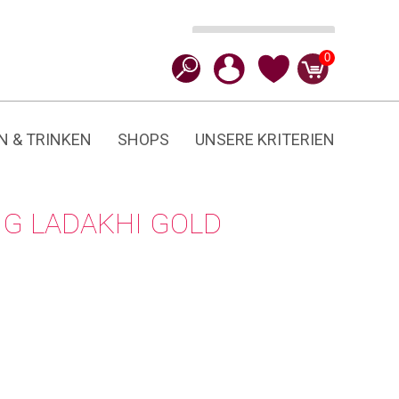
Ausführung wählen
CHF
54.90
CHF
27.45
0
N & TRINKEN
SHOPS
UNSERE KRITERIEN
G LADAKHI GOLD