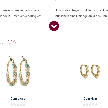
Dieses Produkt weiterempfehlen:
nden in Indien und teils China
Julia Cabral begann mit der Schmuckhers
wandeln. Unter Verwendung von
hübsche kleine Ohrringe an, die sie ih
 jedes Produkt in sorgfältiger
dass jedes Stück ein kleiner Schatz sein
nliche Beziehung hat. Sie achtet
jemand Besonderen verschenken sollte. F
n fair und gerecht sind.
auch heute noch bei.
 JUMA
Gem gross
Gem klein