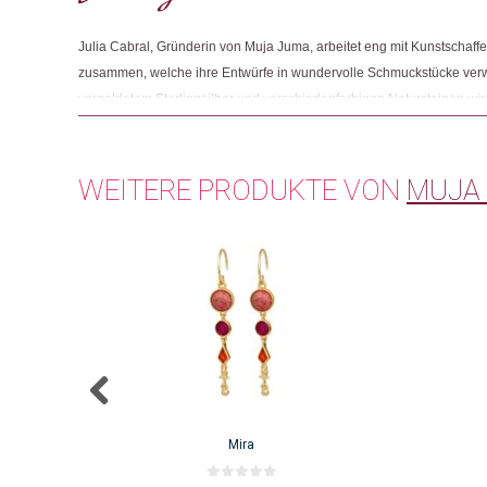
Julia Cabral, Gründerin von Muja Juma, arbeitet eng mit Kunstschaffe
zusammen, welche ihre Entwürfe in wundervolle Schmuckstücke ver
vergoldetem Sterlingsilber und verschiedenfarbigen Natursteinen wird
Handarbeit in Werkstätten gefertigt, zu denen Julia eine starke persö
darauf, dass die Arbeitsbedingungen für die dort arbeitenden Mensche
WEITERE PRODUKTE VON
MUJA
Mira