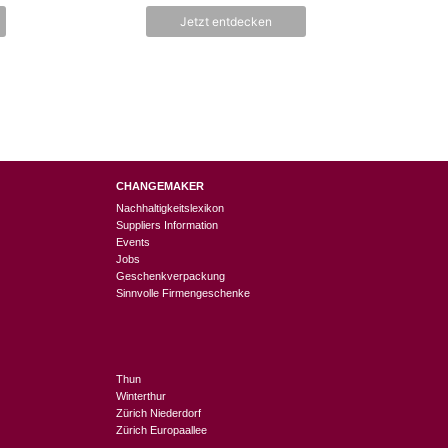
n
5
Jetzt entdecken
CHANGEMAKER
Nachhaltigkeitslexikon
Suppliers Information
Events
Jobs
Geschenkverpackung
Sinnvolle Firmengeschenke
Thun
Winterthur
Zürich Niederdorf
Zürich Europaallee