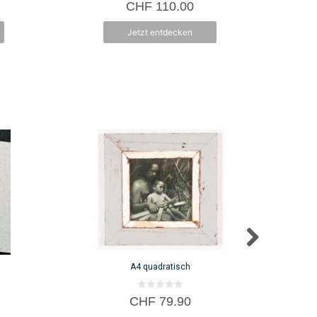
0
CHF
110.00
v
o
n
Jetzt entdecken
5
A4 quadratisch
0
CHF
79.90
v
o