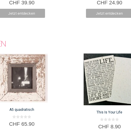
0
0
CHF
39.90
CHF
24.90
v
v
o
o
n
n
Jetzt entdecken
Jetzt entdecken
5
5
EN
A5 quadratisch
This Is Your Life
0
CHF
65.90
0
v
CHF
8.90
v
o