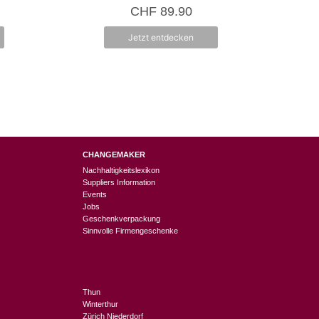
0
CHF
89.90
v
o
n
Jetzt entdecken
5
CHANGEMAKER
Nachhaltigkeitslexikon
Suppliers Information
Events
Jobs
Geschenkverpackung
Sinnvolle Firmengeschenke
Thun
Winterthur
Zürich Niederdorf