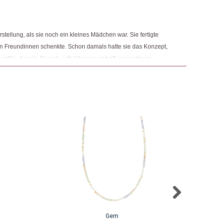
tellung, als sie noch ein kleines Mädchen war. Sie fertigte
ren Freundinnen schenkte. Schon damals hatte sie das Konzept,
 sollte, den sie für sich selbst hegen und pflegen oder an
ür jedes Produkt, das sie kreiert, behält Julia dieses Konzept
Gem