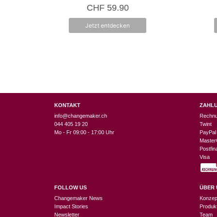
0
CHF
59.90
v
o
n
Jetzt entdecken
5
KONTAKT
ZAHL
info@changemaker.ch
Rechn
044 405 19 20
Twint
Mo - Fr 09:00 - 17:00 Uhr
PayPal
Master
Postfi
Visa
FOLLOW US
ÜBER 
Changemaker News
Konzep
Impact Stories
Produk
Newsletter
Team