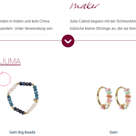
nden in Indien und teils China
Julia Cabral begann mit der Schmuckhers
wandeln. Unter Verwendung von
hübsche kleine Ohrringe an, die sie ih
 jedes Produkt in sorgfältiger
dass jedes Stück ein kleiner Schatz sein
nliche Beziehung hat. Sie achtet
jemand Besonderen verschenken sollte. F
n fair und gerecht sind.
auch heute noch bei.
 JUMA
Gem Big Beads
Gem