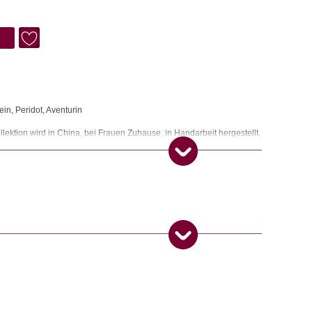
in, Peridot, Aventurin
tion wird in China, bei Frauen Zuhause, in Handarbeit hergestellt.
eimatort und bei ihren Familien.
s
,
Schmuck
ngemaker Kriterium entsprechen:
 Produkt gekauft haben, dürfen eine Rezension abgeben.