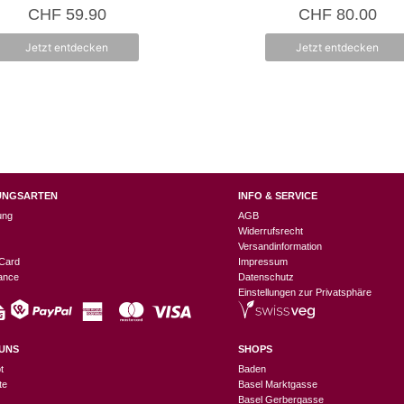
0
0
CHF
59.90
CHF
80.00
v
v
o
o
n
n
Jetzt entdecken
Jetzt entdecken
5
5
UNGSARTEN
INFO & SERVICE
ung
AGB
Widerrufsrecht
Versandinformation
Card
Impressum
nance
Datenschutz
Einstellungen zur Privatsphäre
UNS
SHOPS
t
Baden
te
Basel Marktgasse
Basel Gerbergasse