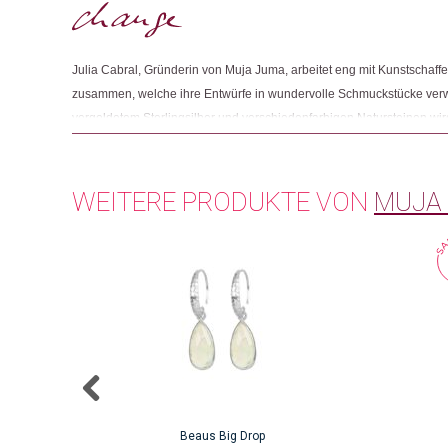
Julia Cabral, Gründerin von Muja Juma, arbeitet eng mit Kunstschaffe
zusammen, welche ihre Entwürfe in wundervolle Schmuckstücke ver
vergoldetem Sterlingsilber und verschiedenfarbigen Natursteinen wird
Handarbeit in Werkstätten gefertigt, zu denen Julia eine starke persö
darauf, dass die Arbeitsbedingungen für die dort arbeitenden Mensche
WEITERE PRODUKTE VON
MUJA
Beaus Big Drop