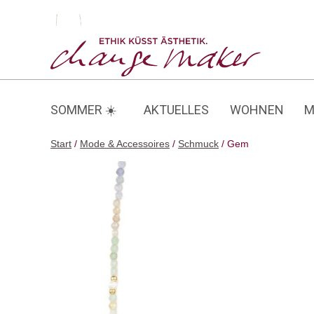
Zum
Inhalt
Gem
springen
SOMMER ☀️
AKTUELLES
WOHNEN
M
Start
/
Mode & Accessoires
/
Schmuck
/ Gem