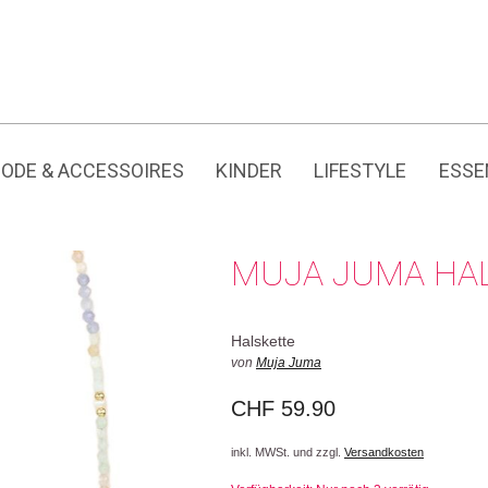
Jedes Produkt hat seine eigene Geschichte.
ODE & ACCESSOIRES
KINDER
LIFESTYLE
ESSE
MUJA JUMA HA
Halskette
von
Muja Juma
CHF
59.90
inkl. MWSt. und zzgl.
Versandkosten