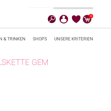
In den Warenkorb
CHF
59.90
-
+
Gem
0
Menge
N & TRINKEN
SHOPS
UNSERE KRITERIEN
LSKETTE GEM