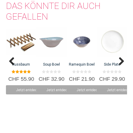
DAS KÖNNTE DIR AUCH
GEFALLEN
C
Nussbaum
Soup Bowl
Ramequin Bowl
Side Plate
5.00
0
0
0
CHF
55.90
CHF
32.90
CHF
21.90
CHF
29.90
von 5
v
v
v
o
o
o
n
n
n
Jetzt entdecken
Jetzt entdecken
Jetzt entdecken
Jetzt entdecke
5
5
5