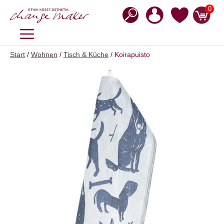
Zum
0
Inhalt
springen
MENÜ
Start
/
Wohnen
/
Tisch & Küche
/ Koirapuisto