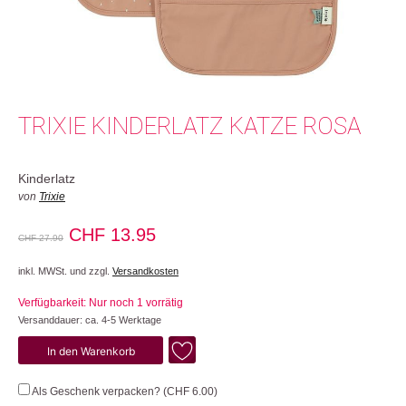
TRIXIE KINDERLATZ KATZE ROSA
Kinderlatz
von
Trixie
Ursprünglicher
Aktueller
CHF
13.95
CHF
27.90
Preis
Preis
inkl. MWSt. und zzgl.
Versandkosten
war:
ist:
Verfügbarkeit: Nur noch 1 vorrätig
CHF 27.90
CHF 13.95.
Versanddauer: ca. 4-5 Werktage
Katze
In den Warenkorb
Menge
Als Geschenk verpacken? (
CHF
6.00
)