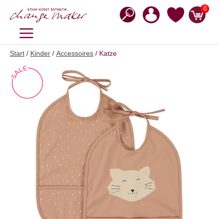
Zum
0
Inhalt
springen
MENÜ
Start
/
Kinder
/
Accessoires
/ Katze