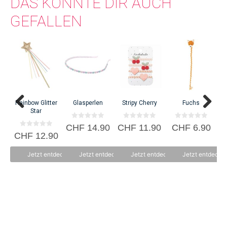
DAS KÖNNTE DIR AUCH
GEFALLEN
Rainbow Glitter
Glasperlen
Stripy Cherry
Fuchs
Star
0
0
0
CHF
14.90
CHF
11.90
CHF
6.90
C
v
v
v
0
CHF
12.90
o
o
o
v
n
n
n
o
5
5
5
n
Jetzt entdecken
Jetzt entdecken
Jetzt entdecken
Jetzt entdecke
5