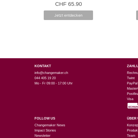
4.87
CHF
65.90
von 5
Jetzt entdecken
KONTAKT
ZAHL
info@changemaker.ch
Rechn
044 405 19 20
Twint
Mo - Fr 09:00 - 17:00 Uhr
PayPal
Master
Postfi
Visa
FOLLOW US
ÜBER 
Changemaker News
Konzep
Impact Stories
Produk
Newsletter
Team