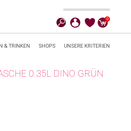
In den Warenkorb
CHF
24.90
Dino
0
Menge
N & TRINKEN
SHOPS
UNSERE KRITERIEN
ASCHE 0.35L DINO GRÜN