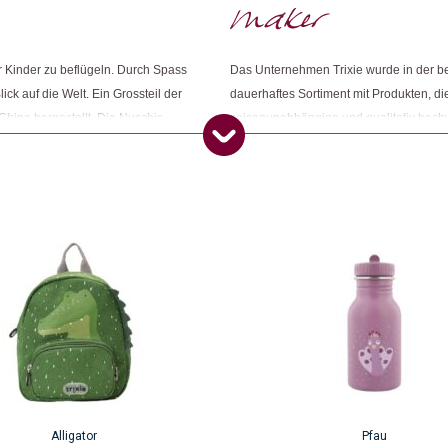
Weitere Produkte shoppen, die diesem Cha
er Kinder zu beflügeln. Durch Spass
Das Unternehmen Trixie wurde in der bel
ck auf die Welt. Ein Grossteil der
dauerhaftes Sortiment mit Produkten, die
Dieses Produkt weiterempfehlen:
China hergestellt. Die Nuschis
saisonunabhängige und qualitativ hochw
sind entweder GOTS- oder OEKO-TEX-
der Kinder erfüllen. Das Unternehmen um
produziert.
teilen und auch ihren Teil dazu beitrage
Alligator
Pfau