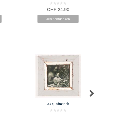
0
CHF
24.90
v
o
n
Jetzt entdecken
5
A4 quadratisch
0