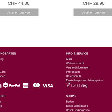
5.00
0
CHF
44.00
CHF
29.90
von 5
v
o
n
Jetzt entdecken
Jetzt entdecken
5
UNGSARTEN
INFO & SERVICE
ung
AGB
Widerrufsrecht
Versandinformation
Card
Impressum
nance
Datenschutz
Einstellungen zur Privatsphäre
UNS
SHOPS
t
Baden
te
Basel Marktgasse
Basel Gerbergasse