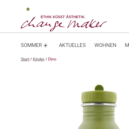
Zum
Inhalt
Dino
springen
SOMMER ☀️
AKTUELLES
WOHNEN
M
Start
/
Kinder
/ Dino