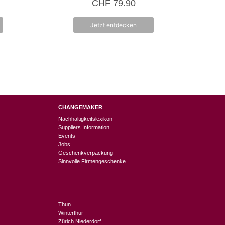
CHF
79.90
v
o
n
5
Jetzt entdecken
CHANGEMAKER
Nachhaltigkeitslexikon
Suppliers Information
Events
Jobs
Geschenkverpackung
Sinnvolle Firmengeschenke
Thun
Winterthur
Zürich Niederdorf