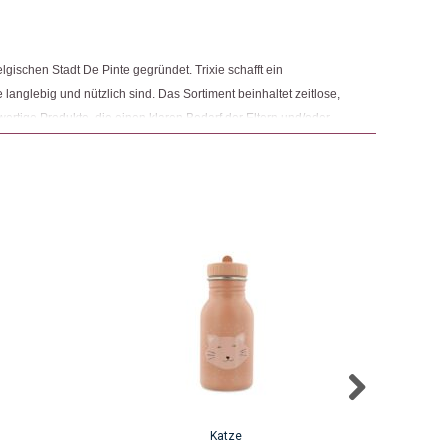
ngemaker Kriterium entsprechen:
gischen Stadt De Pinte gegründet. Trixie schafft ein
 langlebig und nützlich sind. Das Sortiment beinhaltet zeitlose,
ertige Produkte, die einen klaren Bedarf der Eltern und/oder
gibt sich mit Partnern, die seine Vision von Nachhaltigkeit
n, den Spielplatz für unsere Kinder zu sichern.
Katze