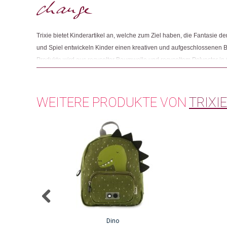
Trixie bietet Kinderartikel an, welche zum Ziel haben, die Fantasie d
und Spiel entwickeln Kinder einen kreativen und aufgeschlossenen Bli
Produkte wird aus recycelter Baumwolle und recyceltem Polyester in 
werden aus Bio-Baumwolle in Indien hergestellt. Alle Materialien 
zertifiziert und die Produkte werden unter fairen Arbeitsbedingungen 
WEITERE PRODUKTE VON
TRIXIE
Dino