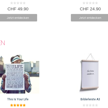
0
0
CHF
49.90
CHF
24.90
v
v
o
o
n
n
Jetzt entdecken
Jetzt entdecken
5
5
EN
This Is Your Life
Bilderleiste A3