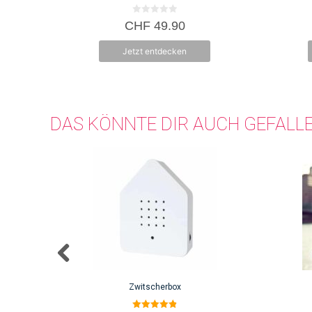
0
CHF
49.90
v
o
n
Jetzt entdecken
5
DAS KÖNNTE DIR AUCH GEFALL
Zwitscherbox