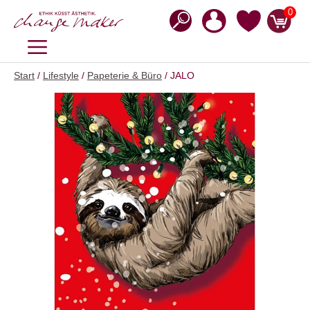
Zum
0
Inhalt
springen
MENÜ
Start
/
Lifestyle
/
Papeterie & Büro
/ JALO