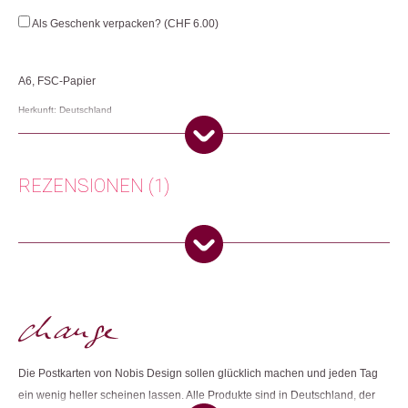
Als Geschenk verpacken? (
CHF
6.00
)
A6, FSC-Papier
Herkunft: Deutschland
Produktion: Deutschland
Artikelnummer: 107269.77
Kategorien:
Lifestyle
,
Papeterie & Büro
,
Weihnachtsgeschenke
,
REZENSIONEN (1)
Weihnachtsgeschenke 🎁
Weitere Produkte shoppen, die diesem Changemaker Kriterium
entsprechen:
Monica Zacher
(Verifizierter Käufer)
–
11.
Dezember 2025
5
von 5
Zurich, Switzerland
Dieses Produkt weiterempfehlen:
Nur angemeldete Kunden, die dieses Produkt gekauft haben,
dürfen eine Rezension abgeben.
Die Postkarten von Nobis Design sollen glücklich machen und jeden Tag
ein wenig heller scheinen lassen. Alle Produkte sind in Deutschland, der