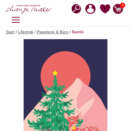
Zum
0
Inhalt
springen
MENÜ
Start
/
Lifestyle
/
Papeterie & Büro
/ Bambi