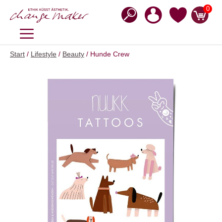
Zum
0
Inhalt
springen
MENÜ
Start
/
Lifestyle
/
Beauty
/ Hunde Crew