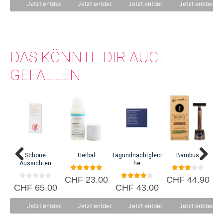
n
n
n
n
Jetzt entdecken
Jetzt entdecken
Jetzt entdecken
Jetzt entdecke
5
5
5
5
DAS KÖNNTE DIR AUCH
GEFALLEN
Schöne
Herbal
Tagundnachtgleic
Bambus
A
Aussichten
he
5.00
3.00
CHF
23.00
CHF
44.90
C
von 5
von 5
0
4.00
CHF
65.00
CHF
43.00
v
von 5
o
n
Jetzt entdecken
Jetzt entdecken
Jetzt entdecken
Jetzt entdecke
5