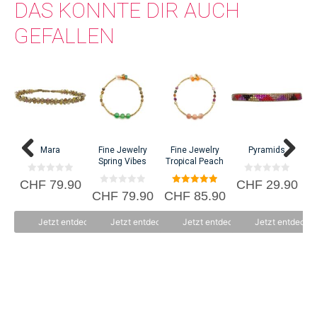
DAS KÖNNTE DIR AUCH
GEFALLEN
Mara
Fine Jewelry
Fine Jewelry
Pyramids
Spring Vibes
Tropical Peach
0
0
CHF
79.90
CHF
29.90
C
v
v
0
5.00
CHF
79.90
CHF
85.90
o
o
v
von 5
n
n
o
5
5
n
Jetzt entdecken
Jetzt entdecken
Jetzt entdecken
Jetzt entdecke
5