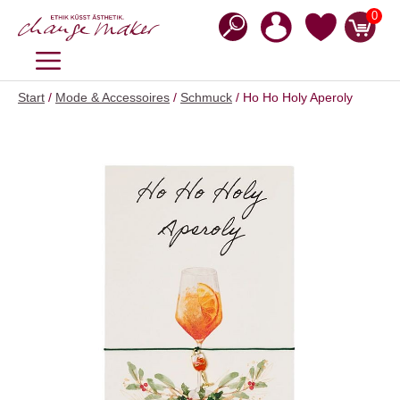
Zum
0
Inhalt
springen
MENÜ
Start
/
Mode & Accessoires
/
Schmuck
/ Ho Ho Holy Aperoly