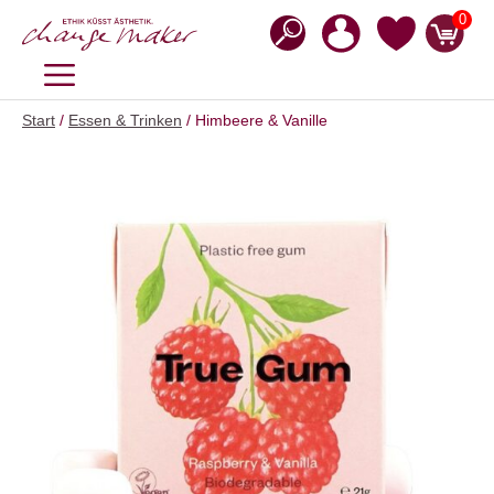
Zum
0
Inhalt
springen
MENÜ
Start
/
Essen & Trinken
/ Himbeere & Vanille