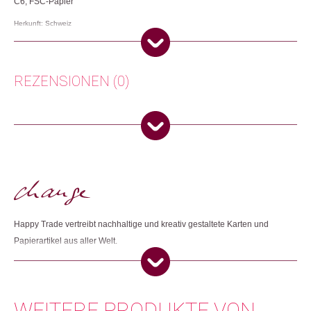
C6, FSC-Papier
Herkunft: Schweiz
Produktion: Grossbritannien
Artikelnummer: 108874.11
Kategorien:
Karten
,
Lifestyle
,
Papeterie & Büro
REZENSIONEN (0)
Weitere Produkte shoppen, die diesem Changemaker Kriterium
entsprechen:
Es gibt noch keine Rezensionen.
Nur angemeldete Kunden, die dieses Produkt gekauft haben,
dürfen eine Rezension abgeben.
Dieses Produkt weiterempfehlen:
Happy Trade vertreibt nachhaltige und kreativ gestaltete Karten und
Papierartikel aus aller Welt.
WEITERE PRODUKTE VON