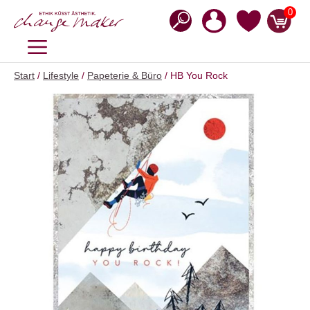
Zum
0
Inhalt
springen
MENÜ
Start
/
Lifestyle
/
Papeterie & Büro
/ HB You Rock