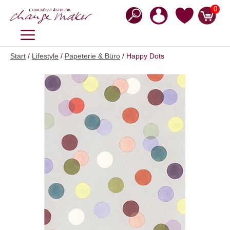
Zum
0
Inhalt
springen
MENÜ
Start
/
Lifestyle
/
Papeterie & Büro
/ Happy Dots