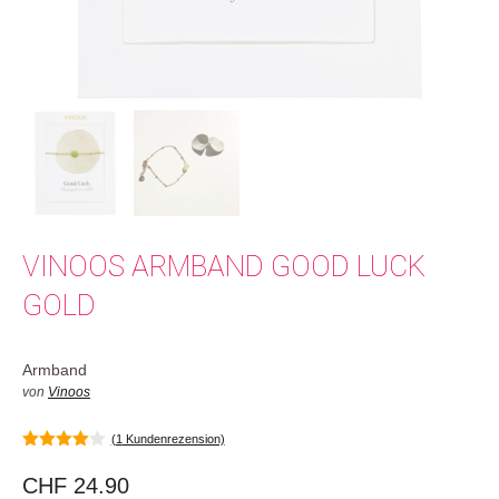
VINOOS ARMBAND GOOD LUCK
GOLD
Armband
von
Vinoos
(
1
Kundenrezension)
4.00
von
5
CHF
24.90