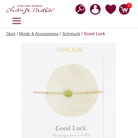
Zum
0
Inhalt
springen
MENÜ
Start
/
Mode & Accessoires
/
Schmuck
/ Good Luck