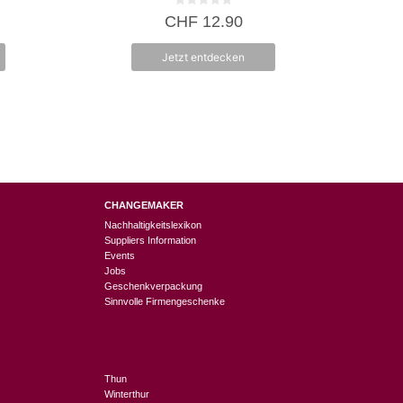
0
icher
Aktueller
CHF
12.90
v
Preis
o
n
ist:
Jetzt entdecken
5
0
CHF 8.95.
CHANGEMAKER
Nachhaltigkeitslexikon
Suppliers Information
Events
Jobs
Geschenkverpackung
Sinnvolle Firmengeschenke
Thun
Winterthur