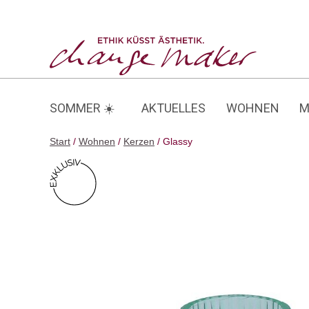
Zum
Inhalt
Glassy
springen
SOMMER ☀️
AKTUELLES
WOHNEN
M
Start
/
Wohnen
/
Kerzen
/ Glassy