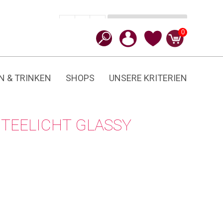
In den Warenkorb
CHF
9.90
-
+
Glassy
0
Menge
N & TRINKEN
SHOPS
UNSERE KRITERIEN
TEELICHT GLASSY