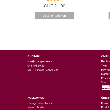
4.00
CHF
21.90
von 5
Jetzt entdecken
KONTAKT
ZAHL
info@changemaker.ch
Rechn
044 405 19 20
Twint
Mo - Fr 09:00 - 17:00 Uhr
PayPal
Master
Postfi
Visa
FOLLOW US
ÜBER 
Changemaker News
Konzep
Impact Stories
Produk