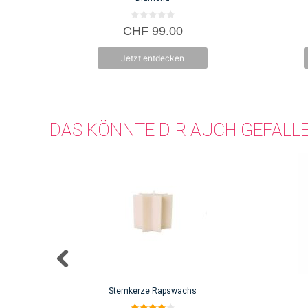
0
CHF
99.00
v
o
n
Jetzt entdecken
5
DAS KÖNNTE DIR AUCH GEFALL
Sternkerze Rapswachs