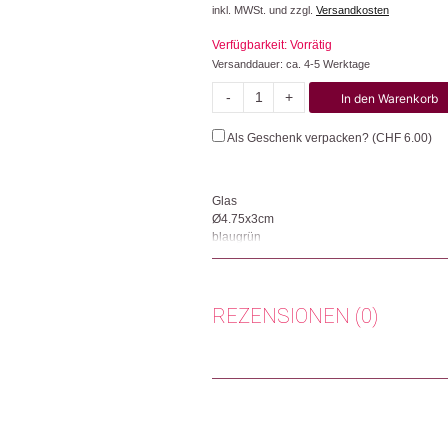
inkl. MWSt. und zzgl.
Versandkosten
Verfügbarkeit: Vorrätig
Versanddauer: ca. 4-5 Werktage
-
+
In den Warenkorb
Glassy
Menge
Als Geschenk verpacken? (
CHF
6.00
)
Glas
Ø4.75x3cm
blaugrün
Das Teelicht aus der Changemaker Eigenkoll
Unternehmen unterstützt lokale Kooperati
Produkte unter menschenwürdigen Bedingun
REZENSIONEN (0)
verkaufen können. Ausserdem setzt sich Tar
Herkunft: Schweiz
Es gibt noch keine Rezensionen.
Produktion: Indien
Artikelnummer: 111991.04
Nur angemeldete Kunden, die dieses
Kategorien:
Wohnen
,
Kerzen