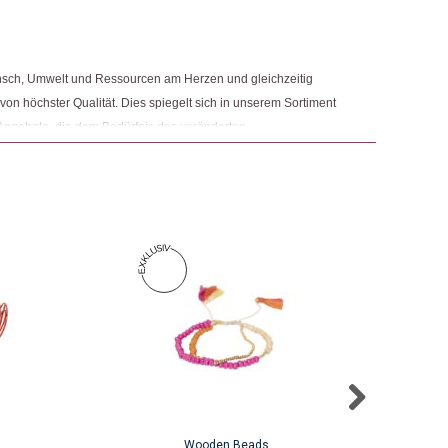
ngemaker Kriterium entsprechen:
nsch, Umwelt und Ressourcen am Herzen und gleichzeitig
 von höchster Qualität. Dies spiegelt sich in unserem Sortiment
Angebote, die dem Bedürfnis des veränderten
 Nachhaltigkeit sowie der Modernisierung von Fair Trade und
r.
Wooden Beads