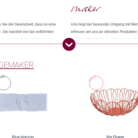
Weitere Produkte shoppen, die diesem Cha
Sie die Gewissheit, dass es eine
Uns liegt der bewusste Umgang mit Me
. Sie handelt von fair entlöhnten
erfreuen wir uns an stilvollen Produkten
Dieses Produkt weiterempfehlen:
egenüber der Natur ernst nehmen.
wieder: Unter einem Dach vereinen wir 
ness und ihr grünes Gewissen
Konsumbewusstseins nach mehr Sinn und
Öko entsprechen. Wir sind Changemake
GEMAKER
Blue Horizon
Big Flower