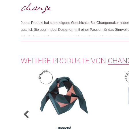
Jedes Produkt hat seine eigene Geschichte. Bei Changemaker haben 
gute ist. Sie beginnt bei Designern mit einer Passion für das Sinnvolle
ArbeiterInnen und von Kleinmanufakturen, die ihre Verantwortung g
Und sie endet mit Menschen wie Ihnen, die beim Einkaufen auf Fair
achten.
WEITERE PRODUKTE VON
CHAN
Diamond