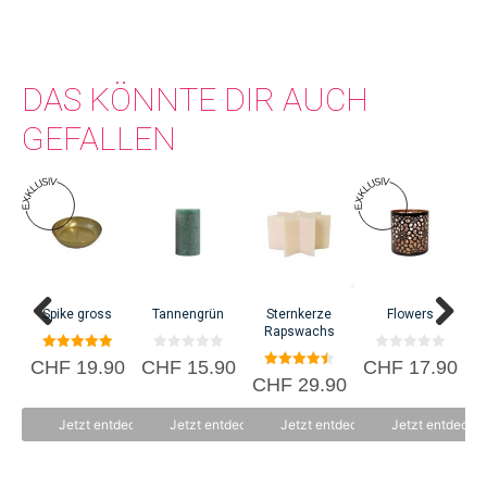
DAS KÖNNTE DIR AUCH
GEFALLEN
C
Spike gross
Tannengrün
Sternkerze
Flowers
Rapswachs
5.00
0
0
CHF
19.90
CHF
15.90
CHF
17.90
von 5
v
v
4.50
CHF
29.90
o
o
von 5
n
n
5
5
Jetzt entdecken
Jetzt entdecken
Jetzt entdecken
Jetzt entdecke