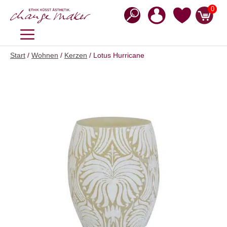
Zum
0
Inhalt
springen
MENÜ
Start
/
Wohnen
/
Kerzen
/ Lotus Hurricane