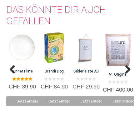
DAS KÖNNTE DIR AUCH
GEFALLEN
C
Dinner Plate
Brändi Dog
Bilderleiste A3
A1 Original
5.00
0
0
CHF
39.90
CHF
84.90
CHF
29.90
0
von 5
v
v
CHF
400.00
v
o
o
o
n
n
n
5
5
Jetzt entdecken
Jetzt entdecken
Jetzt entdecken
Jetzt entdecke
5