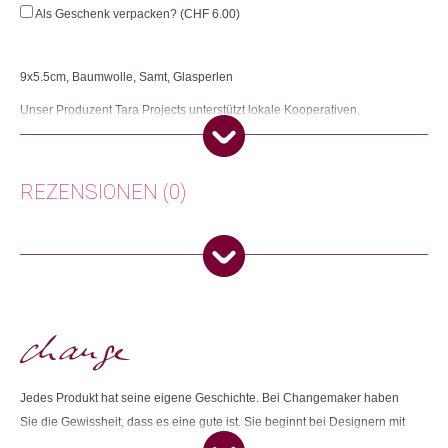
Menge
Als Geschenk verpacken? (
CHF
6.00
)
9x5.5cm, Baumwolle, Samt, Glasperlen
Unser Produzent Tara Projects unterstützt lokale Kooperativen,
Genossenschaften und Familienunternehmen, damit diese ihre Produkte
unter menschenwürdigen Bedingungen produzieren und zu fairen Preisen
auf dem Weltmarkt verkaufen können. Ausserdem setzt sich Tara Projects
gezielt gegen Kinderarbeit ein.
REZENSIONEN (0)
Herkunft: Schweiz
Produktion: Indien
Es gibt noch keine Rezensionen.
Artikelnummer: 111522.03
Kategorien:
Weihnachtsgeschenke
,
Wohnen
Nur angemeldete Kunden, die dieses Produkt gekauft haben,
dürfen eine Rezension abgeben.
Weitere Produkte shoppen, die diesem Changemaker Kriterium
entsprechen:
Jedes Produkt hat seine eigene Geschichte. Bei Changemaker haben
Sie die Gewissheit, dass es eine gute ist. Sie beginnt bei Designern mit
Dieses Produkt weiterempfehlen:
einer Passion für das Sinnvolle. Sie handelt von fair entlöhnten