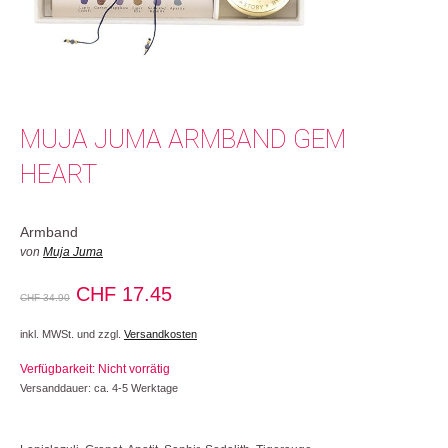
MUJA JUMA ARMBAND GEM
HEART
Armband
von
Muja Juma
Ursprünglicher
Aktueller
CHF
17.45
CHF
34.90
Preis
Preis
inkl. MWSt. und zzgl.
Versandkosten
war:
ist:
Verfügbarkeit: Nicht vorrätig
CHF 34.90
CHF 17.45.
Versanddauer: ca. 4-5 Werktage