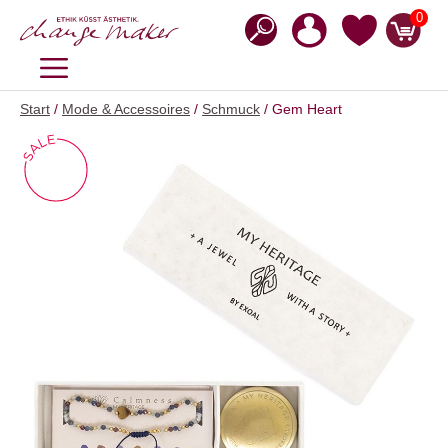
Zum
0
Inhalt
springen
MENÜ
Start
/
Mode & Accessoires
/
Schmuck
/ Gem Heart