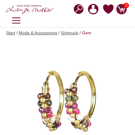
Zum
0
Inhalt
springen
MENÜ
Start
/
Mode & Accessoires
/
Schmuck
/ Gem