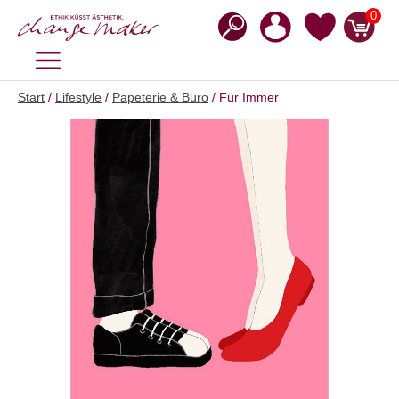
Zum
0
Inhalt
springen
MENÜ
Start
/
Lifestyle
/
Papeterie & Büro
/ Für Immer