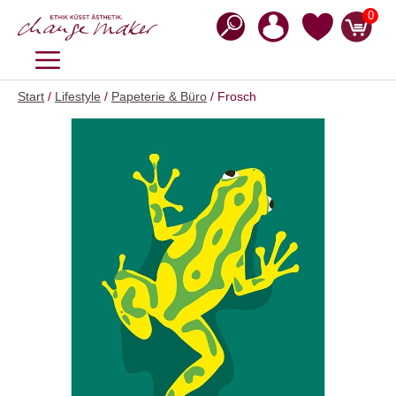
Zum
0
Inhalt
springen
MENÜ
Start
/
Lifestyle
/
Papeterie & Büro
/ Frosch