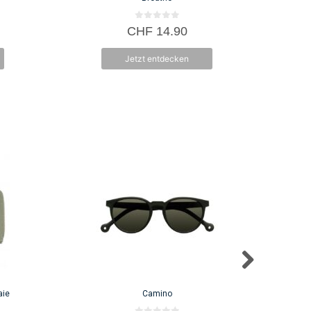
0
CHF
14.90
v
o
n
Jetzt entdecken
5
aie
Camino