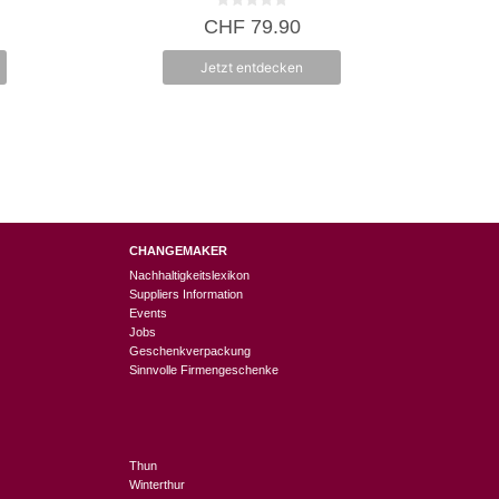
0
CHF
79.90
v
o
n
Jetzt entdecken
5
CHANGEMAKER
Nachhaltigkeitslexikon
Suppliers Information
Events
Jobs
Geschenkverpackung
Sinnvolle Firmengeschenke
Thun
Winterthur