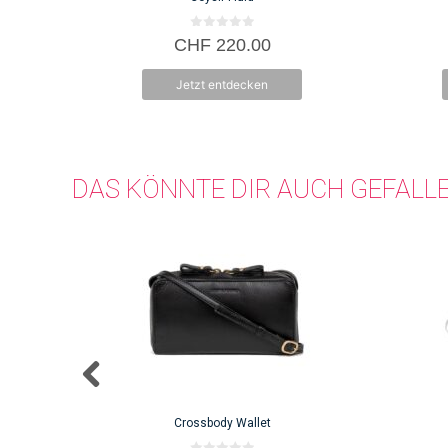
0
CHF
220.00
v
o
n
Jetzt entdecken
5
DAS KÖNNTE DIR AUCH GEFALL
Crossbody Wallet