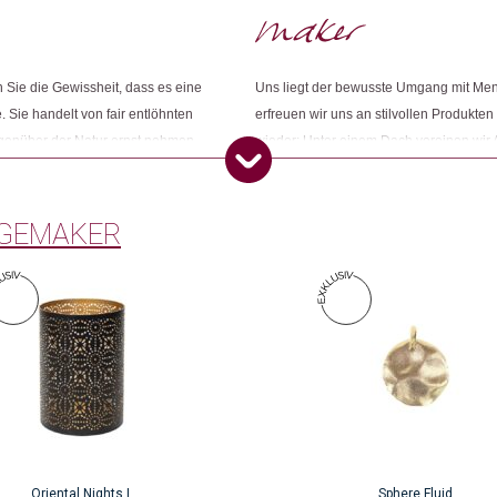
Artikelnummer: 111844.01
Kategorien:
Mode & Accessoires
,
Mode
,
Sc
Sie die Gewissheit, dass es eine
Uns liegt der bewusste Umgang mit Me
Weitere Produkte shoppen, die diesem Cha
. Sie handelt von fair entlöhnten
erfreuen wir uns an stilvollen Produkten
egenüber der Natur ernst nehmen.
wieder: Unter einem Dach vereinen wir 
ness und ihr grünes Gewissen
Konsumbewusstseins nach mehr Sinn und
Öko entsprechen. Wir sind Changemake
Dieses Produkt weiterempfehlen:
GEMAKER
Oriental Nights L
Sphere Fluid