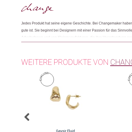
Jedes Produkt hat seine eigene Geschichte. Bei Changemaker haben 
gute ist. Sie beginnt bei Designern mit einer Passion für das Sinnvolle
ArbeiterInnen und von Kleinmanufakturen, die ihre Verantwortung g
Und sie endet mit Menschen wie Ihnen, die beim Einkaufen auf Fair
achten.
WEITERE PRODUKTE VON
CHAN
Geysir Fluid