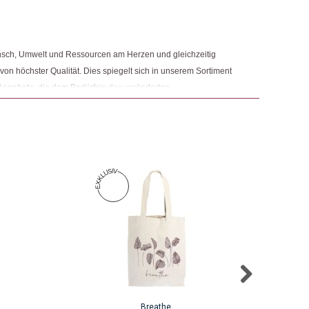
hals
nsch, Umwelt und Ressourcen am Herzen und gleichzeitig
ngemaker Kriterium entsprechen:
 von höchster Qualität. Dies spiegelt sich in unserem Sortiment
Angebote, die dem Bedürfnis des veränderten
 Nachhaltigkeit sowie der Modernisierung von Fair Trade und
r.
Breathe