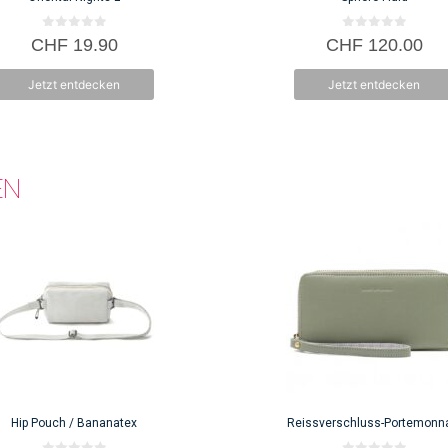
0
0
CHF
19.90
CHF
120.00
v
v
o
o
n
n
Jetzt entdecken
Jetzt entdecken
5
5
EN
Hip Pouch / Bananatex
Reissverschluss-Portemonn