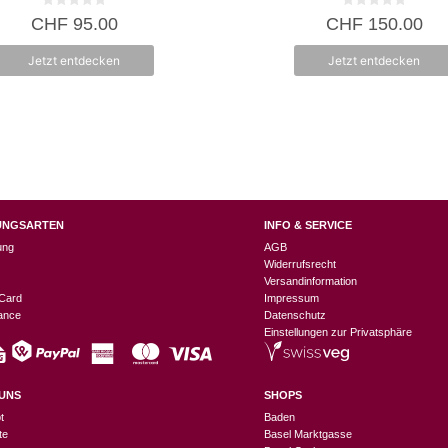
0
0
CHF
95.00
CHF
150.00
v
v
o
o
n
n
Jetzt entdecken
Jetzt entdecken
5
5
UNGSARTEN
INFO & SERVICE
ung
AGB
Widerrufsrecht
Versandinformation
Card
Impressum
nance
Datenschutz
Einstellungen zur Privatsphäre
UNS
SHOPS
t
Baden
te
Basel Marktgasse