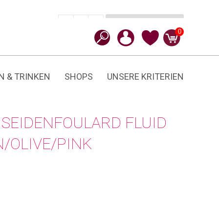
In den Warenkorb
CHF
99.00
-
+
Fluid
0
Confetti
Menge
N & TRINKEN
SHOPS
UNSERE KRITERIEN
SEIDENFOULARD FLUID
/OLIVE/PINK