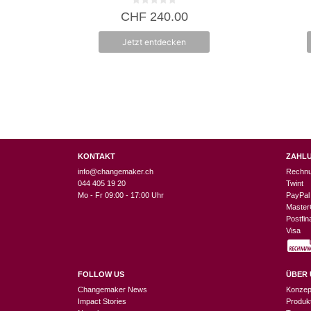
0
CHF
240.00
v
o
n
Jetzt entdecken
5
KONTAKT
ZAHL
info@changemaker.ch
Rechn
044 405 19 20
Twint
Mo - Fr 09:00 - 17:00 Uhr
PayPal
Master
Postfi
Visa
FOLLOW US
ÜBER 
Changemaker News
Konzep
Impact Stories
Produk