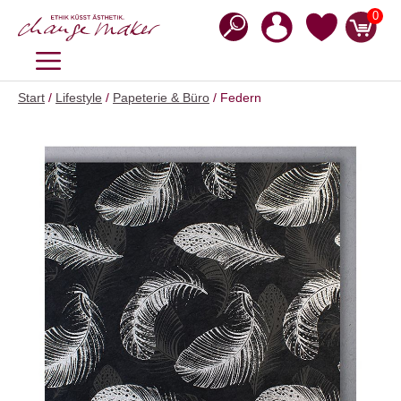
Zum
0
Inhalt
springen
MENÜ
Start
/
Lifestyle
/
Papeterie & Büro
/ Federn