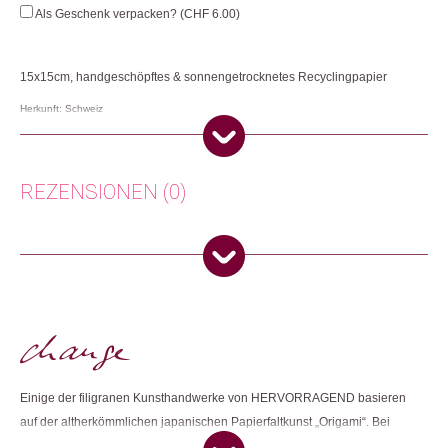
Menge
Als Geschenk verpacken? (
CHF
6.00
)
15x15cm, handgeschöpftes & sonnengetrocknetes Recyclingpapier
Herkunft: Schweiz
Produktion: Nepal
Artikelnummer: 112632.01
Kategorien:
Lifestyle
,
Papeterie & Büro
,
Karten
REZENSIONEN (0)
Weitere Produkte shoppen, die diesem Changemaker Kriterium
entsprechen:
Es gibt noch keine Rezensionen.
Nur angemeldete Kunden, die dieses Produkt gekauft haben,
dürfen eine Rezension abgeben.
Dieses Produkt weiterempfehlen:
Einige der filigranen Kunsthandwerke von HERVORRAGEND basieren
auf der altherkömmlichen japanischen Papierfaltkunst „Origami“. Bei
anderen werden unter äusserster Geschicklichkeit kleine Papierstreifen