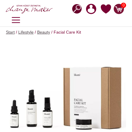
Zum
0
Inhalt
springen
MENÜ
Start
/
Lifestyle
/
Beauty
/ Facial Care Kit