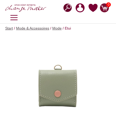
Zum
0
Inhalt
springen
MENÜ
Start
/
Mode & Accessoires
/
Mode
/ Etui